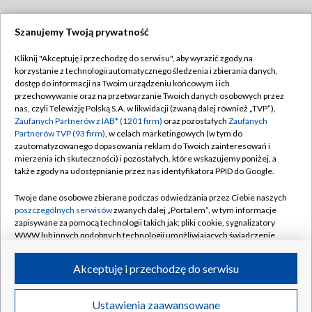
Szanujemy Twoją prywatność
Dołącz do nas:
Kliknij "Akceptuję i przechodzę do serwisu", aby wyrazić zgody na
korzystanie z technologii automatycznego śledzenia i zbierania danych,
TVP
dostęp do informacji na Twoim urządzeniu końcowym i ich
Abonament TVP
przechowywanie oraz na przetwarzanie Twoich danych osobowych przez
Regulamin TVP
nas, czyli Telewizję Polską S.A. w likwidacji (zwaną dalej również „TVP”),
Emisja w TVP
Polityka prywatności
Zaufanych Partnerów z IAB* (1201 firm)
oraz pozostałych
Zaufanych
Partnerów TVP (93 firm)
, w celach marketingowych (w tym do
Centrum informacji TVP
Moje zgody
zautomatyzowanego dopasowania reklam do Twoich zainteresowań i
mierzenia ich skuteczności) i pozostałych, które wskazujemy poniżej, a
Naziemna Telewizja Cyfrowa
Pomoc
także zgody na udostępnianie przez nas identyfikatora PPID do Google.
Sklep TVP
Biuro reklamy
Twoje dane osobowe zbierane podczas odwiedzania przez Ciebie naszych
Rada Programowa
Kontakt
poszczególnych serwisów
zwanych dalej „Portalem”, w tym informacje
zapisywane za pomocą technologii takich jak: pliki cookie, sygnalizatory
System NOS
WWW lub innych podobnych technologii umożliwiających świadczenie
dopasowanych i bezpiecznych usług, personalizację treści oraz reklam,
Informacje o nadawcy
Kanały
udostępnianie funkcji mediów społecznościowych oraz analizowanie
Akceptuję i przechodzę do serwisu
ruchu w Internecie.
Program dla prasy
©2026 Telewizja Polska S.A. w likwidacji
Biuro Reklamy
Twoje dane osobowe zbierane podczas odwiedzania przez Ciebie
Ustawienia zaawansowane
poszczególnych serwisów
na Portalu, takie jak adresy IP, identyfikatory