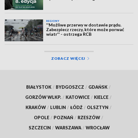
REGIONY
''Możliwe przerwy w dostawie prądu.
Zabezpiecz rzeczy, które może porwać
wiatr'' - ostrzega RCB
ZOBACZ WIĘCEJ
BIAŁYSTOK
/
BYDGOSZCZ
/
GDAŃSK
/
GORZÓW WLKP.
/
KATOWICE
/
KIELCE
/
KRAKÓW
/
LUBLIN
/
ŁÓDŹ
/
OLSZTYN
/
OPOLE
/
POZNAŃ
/
RZESZÓW
/
SZCZECIN
/
WARSZAWA
/
WROCŁAW