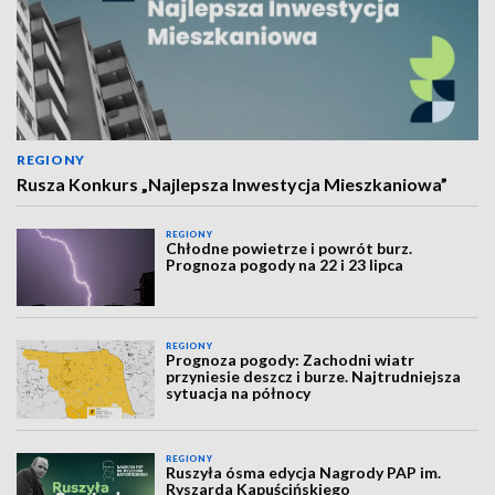
REGIONY
Rusza Konkurs „Najlepsza Inwestycja Mieszkaniowa”
REGIONY
Chłodne powietrze i powrót burz.
Prognoza pogody na 22 i 23 lipca
REGIONY
Prognoza pogody: Zachodni wiatr
przyniesie deszcz i burze. Najtrudniejsza
sytuacja na północy
REGIONY
Ruszyła ósma edycja Nagrody PAP im.
Ryszarda Kapuścińskiego