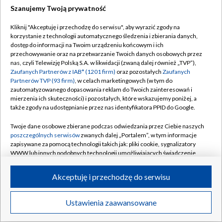
Szanujemy Twoją prywatność
Dołącz do nas:
Kliknij "Akceptuję i przechodzę do serwisu", aby wyrazić zgody na
korzystanie z technologii automatycznego śledzenia i zbierania danych,
TVP
dostęp do informacji na Twoim urządzeniu końcowym i ich
Abonament TVP
przechowywanie oraz na przetwarzanie Twoich danych osobowych przez
Regulamin TVP
nas, czyli Telewizję Polską S.A. w likwidacji (zwaną dalej również „TVP”),
Emisja w TVP
Zaufanych Partnerów z IAB* (1201 firm)
oraz pozostałych
Zaufanych
Polityka prywatności
Partnerów TVP (93 firm)
, w celach marketingowych (w tym do
Centrum informacji TVP
Moje zgody
zautomatyzowanego dopasowania reklam do Twoich zainteresowań i
mierzenia ich skuteczności) i pozostałych, które wskazujemy poniżej, a
Naziemna Telewizja Cyfrowa
Pomoc
także zgody na udostępnianie przez nas identyfikatora PPID do Google.
Sklep TVP
Biuro reklamy
Twoje dane osobowe zbierane podczas odwiedzania przez Ciebie naszych
Rada Programowa
poszczególnych serwisów
zwanych dalej „Portalem”, w tym informacje
Kontakt
zapisywane za pomocą technologii takich jak: pliki cookie, sygnalizatory
System NOS
WWW lub innych podobnych technologii umożliwiających świadczenie
dopasowanych i bezpiecznych usług, personalizację treści oraz reklam,
Informacje o nadawcy
Kanały
udostępnianie funkcji mediów społecznościowych oraz analizowanie
Akceptuję i przechodzę do serwisu
ruchu w Internecie.
Program dla prasy
©2026 Telewizja Polska S.A. w likwidacji
Biuro Reklamy
Twoje dane osobowe zbierane podczas odwiedzania przez Ciebie
Ustawienia zaawansowane
poszczególnych serwisów
na Portalu, takie jak adresy IP, identyfikatory
Ogłoszenie przetargowe
Twoich urządzeń końcowych i identyfikatory plików cookie, informacje o