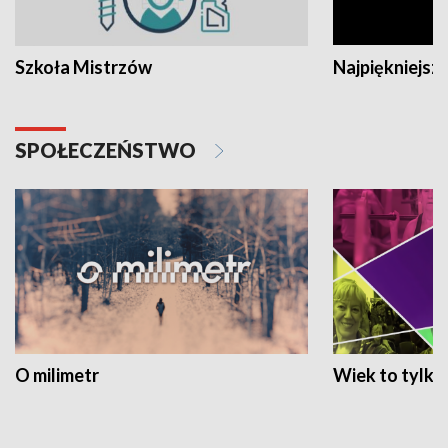
Szkoła Mistrzów
Najpiękniejsze
SPOŁECZEŃSTWO
O milimetr
Wiek to tylko 