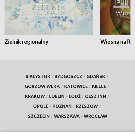
Zielnik regionalny
Wiosna na RO
BIAŁYSTOK
/
BYDGOSZCZ
/
GDAŃSK
/
GORZÓW WLKP.
/
KATOWICE
/
KIELCE
/
KRAKÓW
/
LUBLIN
/
ŁÓDŹ
/
OLSZTYN
/
OPOLE
/
POZNAŃ
/
RZESZÓW
/
SZCZECIN
/
WARSZAWA
/
WROCŁAW