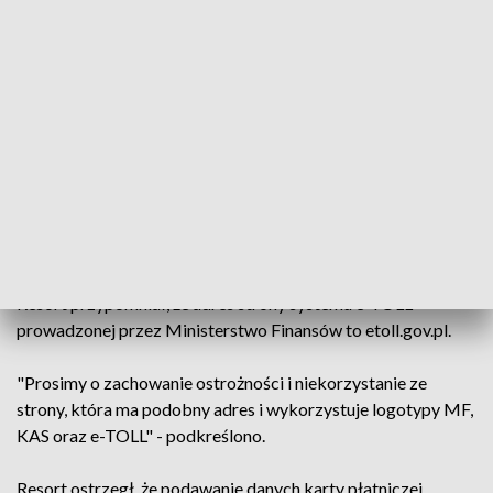
Ostrzegamy przed fałszywą stroną, której adres jest
podobny do adresu rządowej strony
https://t.co/43RXpEUzlW
.
Oszuści nakłaniają użytkowników do dokonania płatności za
przejazd w
#eTOLL
i w ten sposób wyłudzają dane z kart
płatniczych.
https://t.co/OAvu6teHvR
— Krajowa Adm.Skarbowa (@KAS_GOV_PL)
December 20,
2022
Resort przypomniał, że adres strony systemu e-TOLL
prowadzonej przez Ministerstwo Finansów to etoll.gov.pl.
"Prosimy o zachowanie ostrożności i niekorzystanie ze
strony, która ma podobny adres i wykorzystuje logotypy MF,
KAS oraz e-TOLL" - podkreślono.
Resort ostrzegł, że podawanie danych karty płatniczej