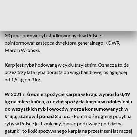
powierzchni stawów około 70 tys. ha zlokalizowanych na
terenie całego kraju. Wolumen rodzimej produkcji karpia w
ostatnich latach wahał się od 17 tys. ton do 21 tys. ton
rocznie. Produkcja i połów karpia w 2021 r. stanowiły ponad
30 proc. połowu ryb słodkowodnych w Polsce -
poinformował zastępca dyrektora generalnego KOWR
Marcin Wroński.
Karp jest rybą hodowaną w cyklu trzyletnim. Oznacza to, że
przez trzy lata ryba dorasta do wagi handlowej osiągającej
od 1,5 kg do 3 kg.
W 2021 r. średnie spożycie karpia w kraju wyniosło 0,49
kg na mieszkańca, a udział spożycia karpia w odniesieniu
do wszystkich ryb i owoców morza konsumowanych w
kraju, stanowił ponad 3 proc.
–Pomimo że ogólny popyt na
ryby w Polsce jest zmienny, biorąc pod uwagę podział na
gatunki, to ilość spożywanego karpia na przestrzeni lat raczej