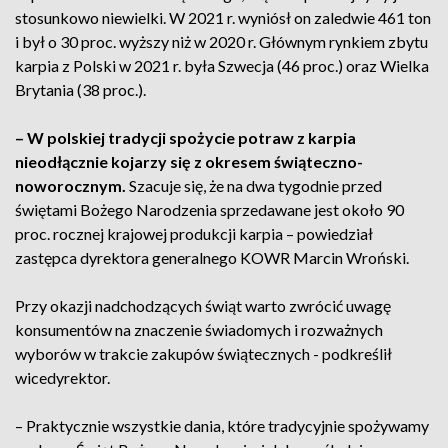
stosunkowo niewielki. W 2021 r. wyniósł on zaledwie 461 ton
i był o 30 proc. wyższy niż w 2020 r. Głównym rynkiem zbytu
karpia z Polski w 2021 r. była Szwecja (46 proc.) oraz Wielka
Brytania (38 proc.).
– W polskiej tradycji spożycie potraw z karpia
nieodłącznie kojarzy się z okresem świąteczno-
noworocznym.
Szacuje się, że na dwa tygodnie przed
świętami Bożego Narodzenia sprzedawane jest około 90
proc. rocznej krajowej produkcji karpia – powiedział
zastępca dyrektora generalnego KOWR Marcin Wroński.
Przy okazji nadchodzących świąt warto zwrócić uwagę
konsumentów na znaczenie świadomych i rozważnych
wyborów w trakcie zakupów świątecznych - podkreślił
wicedyrektor.
– Praktycznie wszystkie dania, które tradycyjnie spożywamy