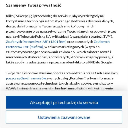
Szanujemy Twoją prywatność
Dołącz do nas:
Kliknij "Akceptuję i przechodzę do serwisu", aby wyrazić zgody na
korzystanie z technologii automatycznego śledzenia i zbierania danych,
TVP
dostęp do informacji na Twoim urządzeniu końcowym i ich
Abonament TVP
przechowywanie oraz na przetwarzanie Twoich danych osobowych przez
Regulamin TVP
nas, czyli Telewizję Polską S.A. w likwidacji (zwaną dalej również „TVP”),
Emisja w TVP
Zaufanych Partnerów z IAB* (1201 firm)
Polityka prywatności
oraz pozostałych
Zaufanych
Partnerów TVP (93 firm)
, w celach marketingowych (w tym do
Centrum informacji TVP
Moje zgody
zautomatyzowanego dopasowania reklam do Twoich zainteresowań i
mierzenia ich skuteczności) i pozostałych, które wskazujemy poniżej, a
Naziemna Telewizja Cyfrowa
Pomoc
także zgody na udostępnianie przez nas identyfikatora PPID do Google.
Sklep TVP
Biuro reklamy
Twoje dane osobowe zbierane podczas odwiedzania przez Ciebie naszych
Rada Programowa
poszczególnych serwisów
zwanych dalej „Portalem”, w tym informacje
Kontakt
zapisywane za pomocą technologii takich jak: pliki cookie, sygnalizatory
System NOS
WWW lub innych podobnych technologii umożliwiających świadczenie
dopasowanych i bezpiecznych usług, personalizację treści oraz reklam,
Informacje o nadawcy
Kanały
udostępnianie funkcji mediów społecznościowych oraz analizowanie
Akceptuję i przechodzę do serwisu
ruchu w Internecie.
Program dla prasy
©2026 Telewizja Polska S.A. w likwidacji
Biuro Reklamy
Twoje dane osobowe zbierane podczas odwiedzania przez Ciebie
Ustawienia zaawansowane
poszczególnych serwisów
na Portalu, takie jak adresy IP, identyfikatory
Ogłoszenie przetargowe
Twoich urządzeń końcowych i identyfikatory plików cookie, informacje o