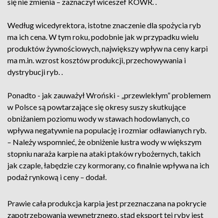
się nie zmienia – zaznaczył wiceszef KOWR. .
Według wicedyrektora, istotne znaczenie dla spożycia ryb
ma ich cena. W tym roku, podobnie jak w przypadku wielu
produktów żywnościowych, największy wpływ na ceny karpi
ma m.in. wzrost kosztów produkcji, przechowywania i
dystrybucji ryb. .
Ponadto - jak zauważył Wroński - „przewlekłym” problemem
w Polsce są powtarzające się okresy suszy skutkujące
obniżaniem poziomu wody w stawach hodowlanych, co
wpływa negatywnie na populację i rozmiar odławianych ryb.
– Należy wspomnieć, że obniżenie lustra wody w większym
stopniu naraża karpie na ataki ptaków rybożernych, takich
jak czaple, łabędzie czy kormorany, co finalnie wpływa na ich
podaż rynkową i ceny – dodał.
Prawie cała produkcja karpia jest przeznaczana na pokrycie
zapotrzebowania wewnętrznego, stąd eksport tej ryby jest