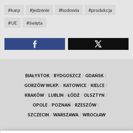
#karp
#jedzenie
#hodowla
#produkcja
#UE
#święta
BIAŁYSTOK
/
BYDGOSZCZ
/
GDAŃSK
/
GORZÓW WLKP.
/
KATOWICE
/
KIELCE
/
KRAKÓW
/
LUBLIN
/
ŁÓDŹ
/
OLSZTYN
/
OPOLE
/
POZNAŃ
/
RZESZÓW
/
SZCZECIN
/
WARSZAWA
/
WROCŁAW