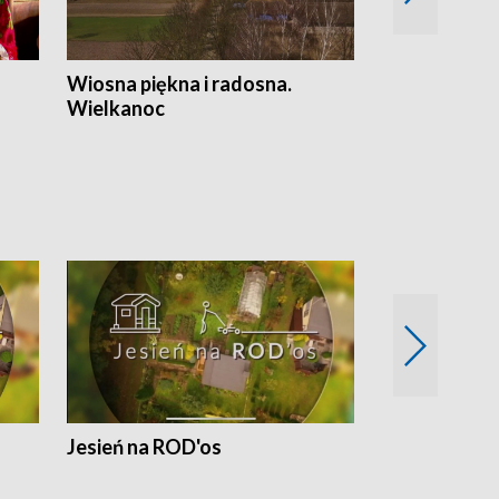
Wiosna piękna i radosna.
Gwiazdy od 
Wielkanoc
gwiazdki
Jesień na ROD'os
Dlaczego kr