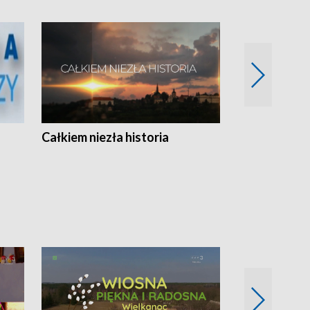
Całkiem niezła historia
Sanatoria