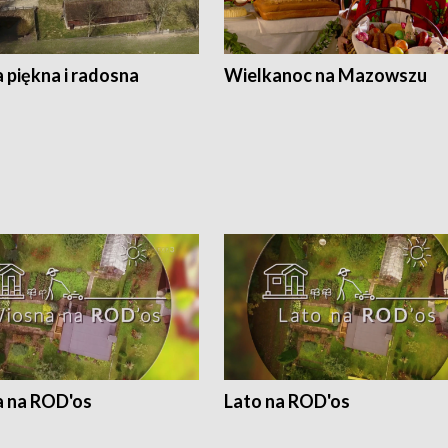
 piękna i radosna
Wielkanoc na Mazowszu
 na ROD'os
Lato na ROD'os