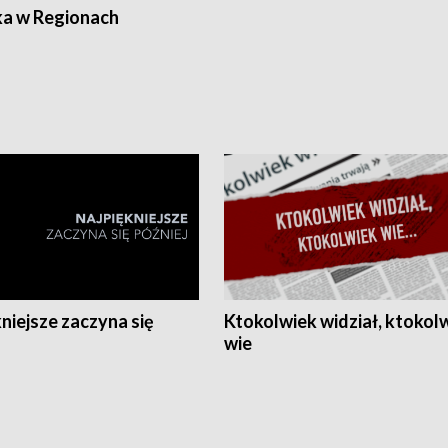
ka w Regionach
niejsze zaczyna się
Ktokolwiek widział, ktokol
wie