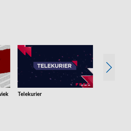
wiek
Telekurier
Kryminalna 