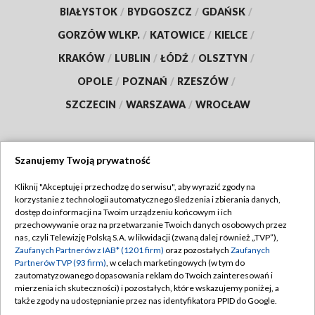
BIAŁYSTOK
/
BYDGOSZCZ
/
GDAŃSK
/
GORZÓW WLKP.
/
KATOWICE
/
KIELCE
/
KRAKÓW
/
LUBLIN
/
ŁÓDŹ
/
OLSZTYN
/
OPOLE
/
POZNAŃ
/
RZESZÓW
/
SZCZECIN
/
WARSZAWA
/
WROCŁAW
Szanujemy Twoją prywatność
Dołącz do nas:
Kliknij "Akceptuję i przechodzę do serwisu", aby wyrazić zgody na
korzystanie z technologii automatycznego śledzenia i zbierania danych,
TVP
dostęp do informacji na Twoim urządzeniu końcowym i ich
Abonament TVP
przechowywanie oraz na przetwarzanie Twoich danych osobowych przez
Regulamin TVP
nas, czyli Telewizję Polską S.A. w likwidacji (zwaną dalej również „TVP”),
Emisja w TVP
Polityka prywatności
Zaufanych Partnerów z IAB* (1201 firm)
oraz pozostałych
Zaufanych
Partnerów TVP (93 firm)
, w celach marketingowych (w tym do
Centrum informacji TVP
Moje zgody
zautomatyzowanego dopasowania reklam do Twoich zainteresowań i
mierzenia ich skuteczności) i pozostałych, które wskazujemy poniżej, a
Naziemna Telewizja Cyfrowa
Pomoc
także zgody na udostępnianie przez nas identyfikatora PPID do Google.