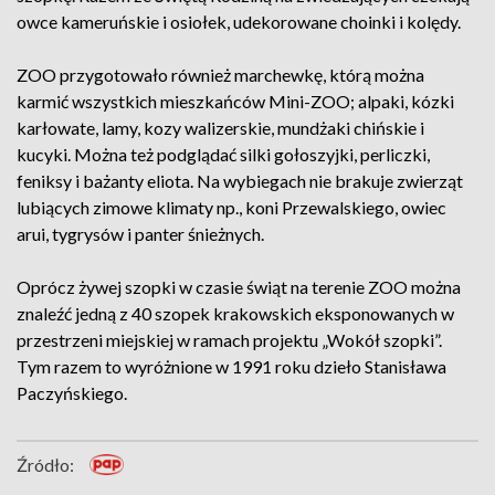
owce kameruńskie i osiołek, udekorowane choinki i kolędy.
ZOO przygotowało również marchewkę, którą można
karmić wszystkich mieszkańców Mini-ZOO; alpaki, kózki
karłowate, lamy, kozy walizerskie, mundżaki chińskie i
kucyki. Można też podglądać silki gołoszyjki, perliczki,
feniksy i bażanty eliota. Na wybiegach nie brakuje zwierząt
lubiących zimowe klimaty np., koni Przewalskiego, owiec
arui, tygrysów i panter śnieżnych.
Oprócz żywej szopki w czasie świąt na terenie ZOO można
znaleźć jedną z 40 szopek krakowskich eksponowanych w
przestrzeni miejskiej w ramach projektu „Wokół szopki”.
Tym razem to wyróżnione w 1991 roku dzieło Stanisława
Paczyńskiego.
Źródło: