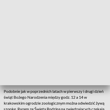
Podobnie jak w poprzednich latach w pierwszy i drugi dzień świąt Bożego
Narodzenia między godz. 12 a 14 w krakowskim ogrodzie zoologicznym
można odwiedzić żywą szopkę (fot. Zoo Kraków)
Owce kameruńskie oraz osiołek w oba świąteczne
dni potowarzyszą Świętej Rodzinie w żywej szopce
w krakowskim zoo. Zwiedzający mogą na miejscu
nakarmić marchewką alpaki, lamy i kucyki.
Podobnie jak w poprzednich latach w pierwszy i drugi dzień
świąt Bożego Narodzenia między godz. 12 a 14 w
krakowskim ogrodzie zoologicznym można odwiedzić żywą
szopkę. Razem ze Świętą Rodziną na zwiedzających czekają