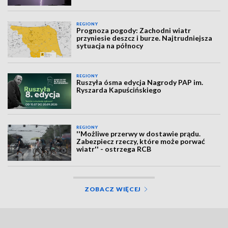
REGIONY
Prognoza pogody: Zachodni wiatr
przyniesie deszcz i burze. Najtrudniejsza
sytuacja na północy
REGIONY
Ruszyła ósma edycja Nagrody PAP im.
Ryszarda Kapuścińskiego
REGIONY
''Możliwe przerwy w dostawie prądu.
Zabezpiecz rzeczy, które może porwać
wiatr'' - ostrzega RCB
ZOBACZ WIĘCEJ