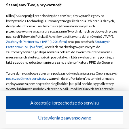
Szanujemy Twoją prywatność
Dołącz do nas:
Kliknij "Akceptuję i przechodzę do serwisu", aby wyrazić zgody na
korzystanie z technologii automatycznego śledzenia i zbierania danych,
TVP
dostęp do informacji na Twoim urządzeniu końcowym i ich
Abonament TVP
przechowywanie oraz na przetwarzanie Twoich danych osobowych przez
Regulamin TVP
nas, czyli Telewizję Polską S.A. w likwidacji (zwaną dalej również „TVP”),
Emisja w TVP
Zaufanych Partnerów z IAB* (1201 firm)
oraz pozostałych
Zaufanych
Polityka prywatności
Partnerów TVP (93 firm)
, w celach marketingowych (w tym do
Centrum informacji TVP
Moje zgody
zautomatyzowanego dopasowania reklam do Twoich zainteresowań i
mierzenia ich skuteczności) i pozostałych, które wskazujemy poniżej, a
Naziemna Telewizja Cyfrowa
Pomoc
także zgody na udostępnianie przez nas identyfikatora PPID do Google.
Sklep TVP
Biuro reklamy
Twoje dane osobowe zbierane podczas odwiedzania przez Ciebie naszych
Rada Programowa
poszczególnych serwisów
zwanych dalej „Portalem”, w tym informacje
Kontakt
zapisywane za pomocą technologii takich jak: pliki cookie, sygnalizatory
System NOS
WWW lub innych podobnych technologii umożliwiających świadczenie
dopasowanych i bezpiecznych usług, personalizację treści oraz reklam,
Informacje o nadawcy
Kanały
udostępnianie funkcji mediów społecznościowych oraz analizowanie
Akceptuję i przechodzę do serwisu
ruchu w Internecie.
Program dla prasy
©2026 Telewizja Polska S.A. w likwidacji
Biuro Reklamy
Twoje dane osobowe zbierane podczas odwiedzania przez Ciebie
Ustawienia zaawansowane
poszczególnych serwisów
na Portalu, takie jak adresy IP, identyfikatory
Ogłoszenie przetargowe
Twoich urządzeń końcowych i identyfikatory plików cookie, informacje o