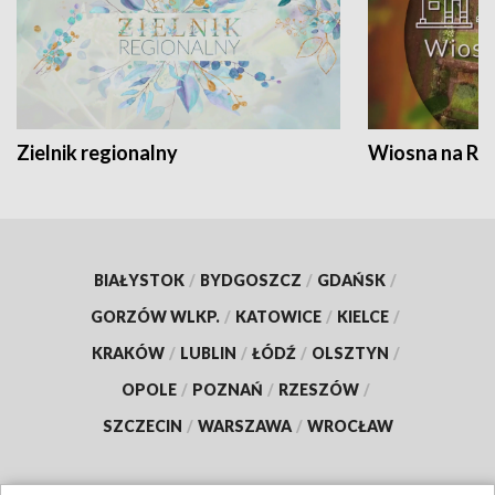
Zielnik regionalny
Wiosna na RO
BIAŁYSTOK
/
BYDGOSZCZ
/
GDAŃSK
/
GORZÓW WLKP.
/
KATOWICE
/
KIELCE
/
KRAKÓW
/
LUBLIN
/
ŁÓDŹ
/
OLSZTYN
/
OPOLE
/
POZNAŃ
/
RZESZÓW
/
SZCZECIN
/
WARSZAWA
/
WROCŁAW