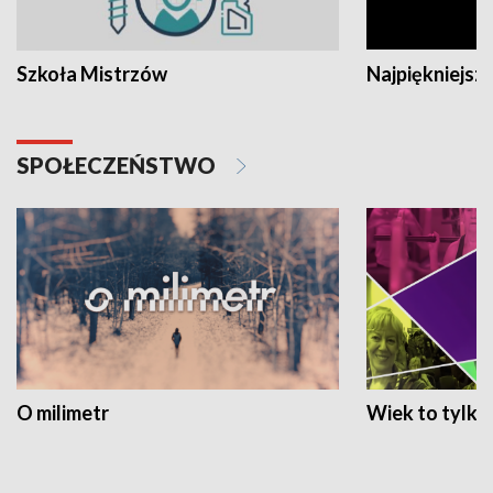
Szkoła Mistrzów
Najpiękniejsze
SPOŁECZEŃSTWO
O milimetr
Wiek to tylko 