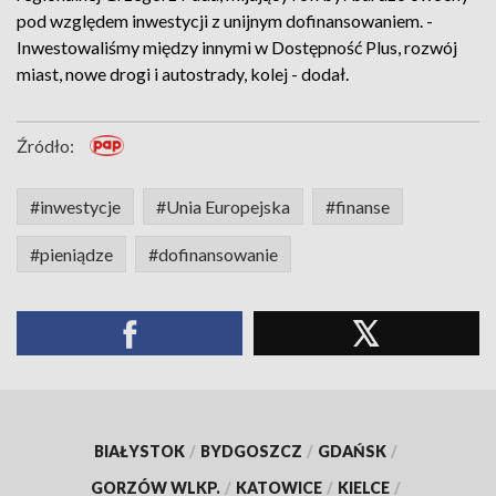
pod względem inwestycji z unijnym dofinansowaniem. -
Inwestowaliśmy między innymi w Dostępność Plus, rozwój
miast, nowe drogi i autostrady, kolej - dodał.
Źródło:
#inwestycje
#Unia Europejska
#finanse
#pieniądze
#dofinansowanie
BIAŁYSTOK
/
BYDGOSZCZ
/
GDAŃSK
/
GORZÓW WLKP.
/
KATOWICE
/
KIELCE
/