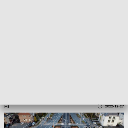
REGIONY
Z unijnym dofinansowaniem jest
realizowanych ponad 100 tyś. inwestycji
2022-12-27
MS