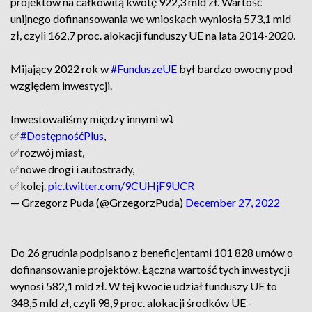
projektów na całkowitą kwotę 922,3 mld zł. Wartość
unijnego dofinansowania we wnioskach wyniosła 573,1 mld
zł, czyli 162,7 proc. alokacji funduszy UE na lata 2014-2020.
Mijający 2022 rok w
#FunduszeUE
był bardzo owocny pod
względem inwestycji.
Inwestowaliśmy między innymi w⤵️
✅️
#DostępnośćPlus
,
✅️rozwój miast,
✅️nowe drogi i autostrady,
✅️kolej.
pic.twitter.com/9CUHjF9UCR
— Grzegorz Puda (@GrzegorzPuda)
December 27, 2022
Do 26 grudnia podpisano z beneficjentami 101 828 umów o
dofinansowanie projektów. Łączna wartość tych inwestycji
wynosi 582,1 mld zł. W tej kwocie udział funduszy UE to
348,5 mld zł, czyli 98,9 proc. alokacji środków UE -