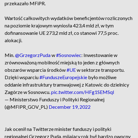
przekazało MFiPR.
Wartość całkowitych wydatków beneficjentów rozliczonych
na poziomie krajowym wyniosła 423,4 mld zł, w tym
dofinansowanie UE 273,2 mld zł, co stanowi 77,5 proc.
alokacji.
Min.
@GrzegorzPuda
w
#Sosnowiec
: Inwestowanie w
zrównoważoną mobilność miejską to jeden z głównych
obszarów wsparcia środków
#UE
w sektorze transportu.
Dzięki wsparciu
#FunduszeEuropejskie
było możliwe
oddanie infrastruktury tramwajowej z Katowic do dzielnicy
Zagórze w Sosnowcu.
pic.twitter.com/HFg1SEMSqI
— Ministerstwo Funduszy i Polityki Regionalnej
(@MFIPR_GOV_PL)
December 19, 2022
Jak ocenił na Twitterze minister funduszy i polityki
regionalnej Grzegorz Puda, mijający rok był bardzo owocny