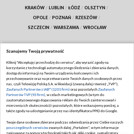
KRAKÓW
/
LUBLIN
/
ŁÓDŹ
/
OLSZTYN
/
OPOLE
/
POZNAŃ
/
RZESZÓW
/
SZCZECIN
/
WARSZAWA
/
WROCŁAW
Szanujemy Twoją prywatność
Dołącz do nas:
Kliknij "Akceptuję i przechodzę do serwisu", aby wyrazić zgody na
korzystanie z technologii automatycznego śledzenia i zbierania danych,
TVP
dostęp do informacji na Twoim urządzeniu końcowym i ich
Abonament TVP
przechowywanie oraz na przetwarzanie Twoich danych osobowych przez
Regulamin TVP
nas, czyli Telewizję Polską S.A. w likwidacji (zwaną dalej również „TVP”),
Emisja w TVP
Zaufanych Partnerów z IAB* (1201 firm)
Polityka prywatności
oraz pozostałych
Zaufanych
Partnerów TVP (93 firm)
, w celach marketingowych (w tym do
Centrum informacji TVP
Moje zgody
zautomatyzowanego dopasowania reklam do Twoich zainteresowań i
mierzenia ich skuteczności) i pozostałych, które wskazujemy poniżej, a
Naziemna Telewizja Cyfrowa
Pomoc
także zgody na udostępnianie przez nas identyfikatora PPID do Google.
Sklep TVP
Biuro reklamy
Twoje dane osobowe zbierane podczas odwiedzania przez Ciebie naszych
Rada Programowa
poszczególnych serwisów
zwanych dalej „Portalem”, w tym informacje
Kontakt
zapisywane za pomocą technologii takich jak: pliki cookie, sygnalizatory