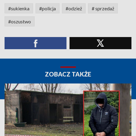
#sukienka
#policja
#odzież
# sprzedaż
#oszustwo
ZOBACZ TAKŻE