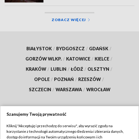
ZOBACZ WIĘCEJ
BIAŁYSTOK
/
BYDGOSZCZ
/
GDAŃSK
/
GORZÓW WLKP.
/
KATOWICE
/
KIELCE
/
KRAKÓW
/
LUBLIN
/
ŁÓDŹ
/
OLSZTYN
/
OPOLE
/
POZNAŃ
/
RZESZÓW
/
SZCZECIN
/
WARSZAWA
/
WROCŁAW
Szanujemy Twoją prywatność
Dołącz do nas:
Kliknij "Akceptuję i przechodzę do serwisu", aby wyrazić zgody na
korzystanie z technologii automatycznego śledzenia i zbierania danych,
TVP
dostęp do informacji na Twoim urządzeniu końcowym i ich