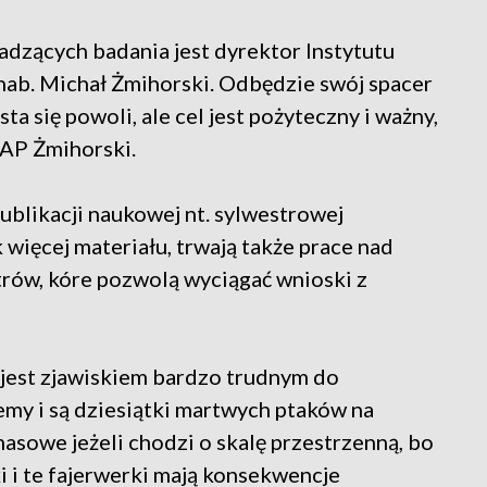
adzących badania jest dyrektor Instytutu
hab. Michał Żmihorski. Odbędzie swój spacer
ta się powoli, ale cel jest pożyteczny i ważny,
PAP Żmihorski.
publikacji naukowej nt. sylwestrowej
 więcej materiału, trwają także prace nad
ów, kóre pozwolą wyciągać wnioski z
 jest zjawiskiem bardzo trudnym do
iemy i są dziesiątki martwych ptaków na
 masowe jeżeli chodzi o skalę przestrzenną, bo
i i te fajerwerki mają konsekwencje