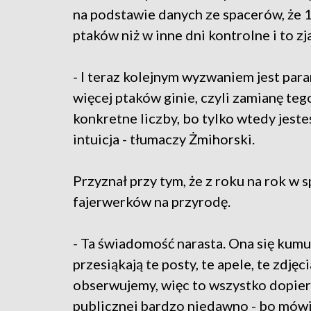
na podstawie danych ze spacerów, że 1
ptaków niż w inne dni kontrolne i to z
- I teraz kolejnym wyzwaniem jest para
więcej ptaków ginie, czyli zamianę teg
konkretne liczby, bo tylko wtedy jeste
intuicja - tłumaczy Żmihorski.
Przyznał przy tym, że z roku na rok 
fajerwerków na przyrodę.
- Ta świadomość narasta. Ona się kumu
przesiąkają te posty, te apele, te zdj
obserwujemy, więc to wszystko dopiero
publicznej bardzo niedawno - bo mówim