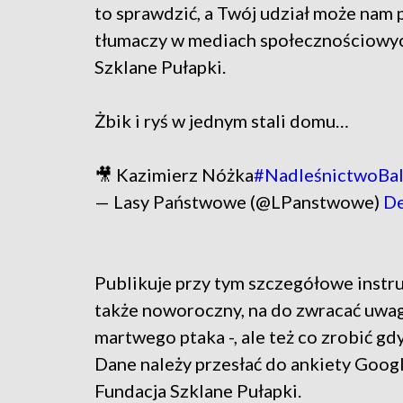
to sprawdzić, a Twój udział może nam
tłumaczy w mediach społecznościowy
Szklane Pułapki.
Żbik i ryś w jednym stali domu…
🎥 Kazimierz Nóżka
#NadleśnictwoBal
— Lasy Państwowe (@LPanstwowe)
De
Publikuje przy tym szczegółowe instruk
także noworoczny, na do zwracać uwagę
martwego ptaka -, ale też co zrobić g
Dane należy przesłać do ankiety Googl
Fundacja Szklane Pułapki.