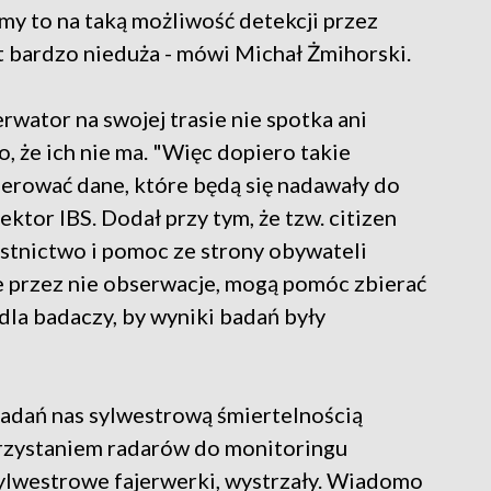
ymy to na taką możliwość detekcji przez
t bardzo nieduża - mówi Michał Żmihorski.
rwator na swojej trasie nie spotka ani
, że ich nie ma. "Więc dopiero takie
nerować dane, które będą się nadawały do
ektor IBS. Dodał przy tym, że tzw. citizen
estnictwo i pomoc ze strony obywateli
 przez nie obserwacje, mogą pomóc zbierać
dla badaczy, by wyniki badań były
badań nas sylwestrową śmiertelnością
orzystaniem radarów do monitoringu
ylwestrowe fajerwerki, wystrzały. Wiadomo