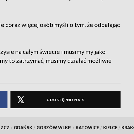
e coraz więcej osób myśli o tym, że odpalając
zysie na całym świecie i musimy my jako
cemy to zatrzymać, musimy działać możliwie
UDOSTĘPNIJ NA X
SZCZ
/
GDAŃSK
/
GORZÓW WLKP.
/
KATOWICE
/
KIELCE
/
KRA