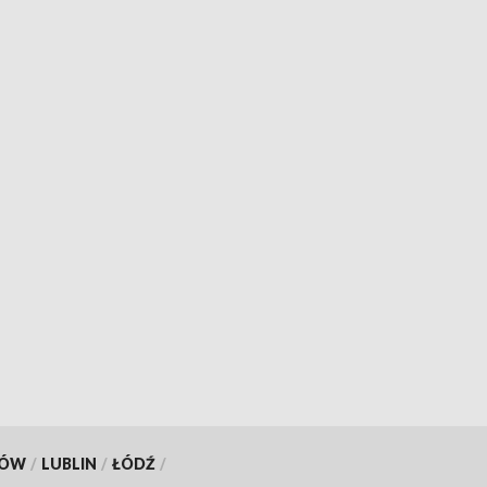
KÓW
/
LUBLIN
/
ŁÓDŹ
/