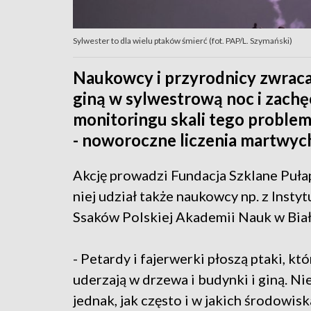
Sylwester to dla wielu ptaków śmierć (fot. PAP/L. Szymański)
Naukowcy i przyrodnicy zwraca
giną w sylwestrową noc i zachęc
monitoringu skali tego proble
- noworoczne liczenia martwyc
Akcję prowadzi Fundacja Szklane Pułap
niej udział także naukowcy np. z Instyt
Ssaków Polskiej Akademii Nauk w Bia
- Petardy i fajerwerki płoszą ptaki, któ
uderzają w drzewa i budynki i giną. N
jednak, jak często i w jakich środowi