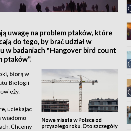
ją uwagę na problem ptaków, które
ają do tego, by brać udział w
mu w badaniach "Hangover bird count
h ptaków".
ki, biorą w
utu Biologii
łowieży.
re, uciekając
ie wiadomo
Nowe miasta w Polsce od
przyszłego roku. Oto szczegóły
skach. Chcemy