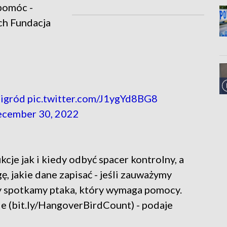
 pomóc -
ch Fundacja
igród
pic.twitter.com/J1ygYd8BG8
cember 30, 2022
cje jak i kiedy odbyć spacer kontrolny, a
, jakie dane zapisać - jeśli zauważymy
dy spotkamy ptaka, który wymaga pomocy.
e (bit.ly/HangoverBirdCount) - podaje