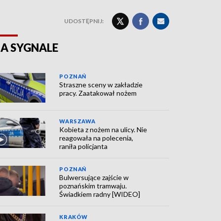
UDOSTĘPNIJ:
A SYGNALE
POZNAŃ
Straszne sceny w zakładzie
pracy. Zaatakował nożem
WARSZAWA
Kobieta z nożem na ulicy. Nie
reagowała na polecenia,
raniła policjanta
POZNAŃ
Bulwersujące zajście w
poznańskim tramwaju.
Świadkiem radny [WIDEO]
KRAKÓW