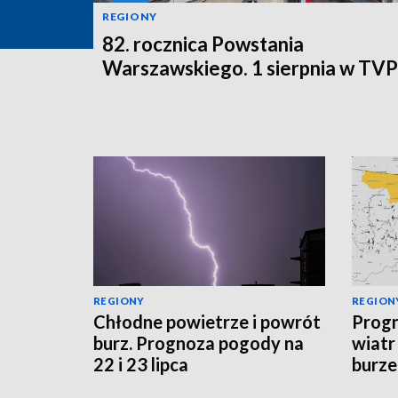
REGIONY
82. rocznica Powstania
Warszawskiego. 1 sierpnia w TV
REGIONY
REGION
Chłodne powietrze i powrót
Progn
burz. Prognoza pogody na
wiatr
22 i 23 lipca
burze
sytua