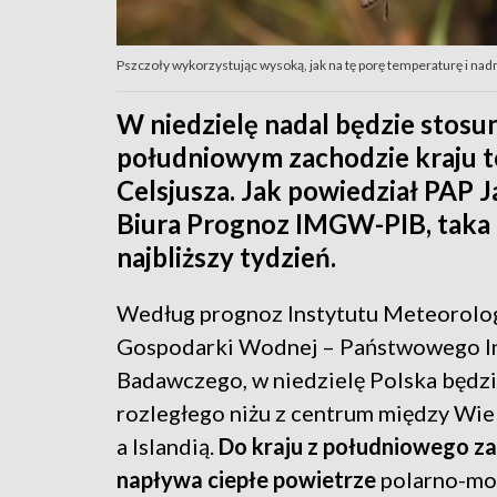
Pszczoły wykorzystując wysoką, jak na tę porę temperaturę i nadm
W niedzielę nadal będzie stosu
południowym zachodzie kraju t
Celsjusza. Jak powiedział PAP
Biura Prognoz IMGW-PIB, taka 
najbliższy tydzień.
Według prognoz Instytutu Meteorolog
Gospodarki Wodnej – Państwowego I
Badawczego, w niedzielę Polska będzi
rozległego niżu z centrum między Wie
a Islandią.
Do kraju z południowego z
napływa ciepłe powietrze
polarno-mo