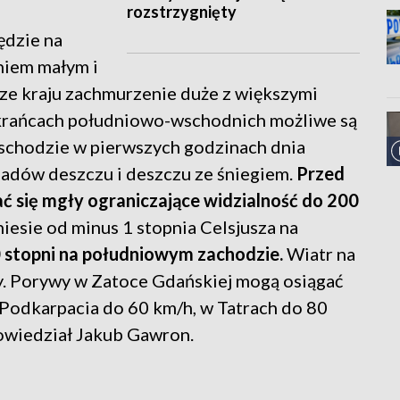
rozstrzygnięty
ędzie na
niem małym i
e kraju zachmurzenie duże z większymi
 krańcach południowo-wschodnich możliwe są
schodzie w pierwszych godzinach dnia
padów deszczu i deszczu ze śniegiem.
Przed
 się mgły ograniczające widzialność do 200
esie od minus 1 stopnia Celsjusza na
 stopni na południowym zachodzie.
Wiatr na
y. Porywy w Zatoce Gdańskiej mogą osiągać
Podkarpacia do 60 km/h, w Tatrach do 80
owiedział Jakub Gawron.