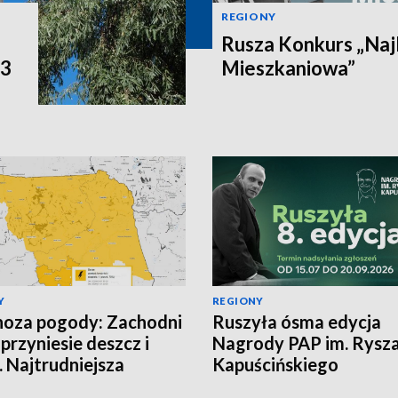
REGIONY
Rusza Konkurs „Naj
P3
Mieszkaniowa”
Y
REGIONY
oza pogody: Zachodni
Ruszyła ósma edycja
 przyniesie deszcz i
Nagrody PAP im. Rysz
. Najtrudniejsza
Kapuścińskiego
cja na północy