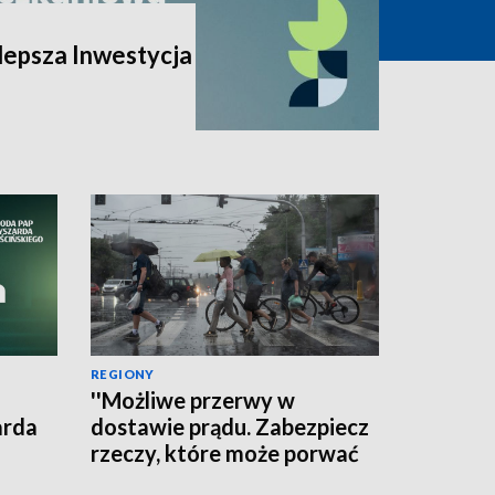
lepsza Inwestycja
REGIONY
''Możliwe przerwy w
arda
dostawie prądu. Zabezpiecz
rzeczy, które może porwać
wiatr'' - ostrzega RCB