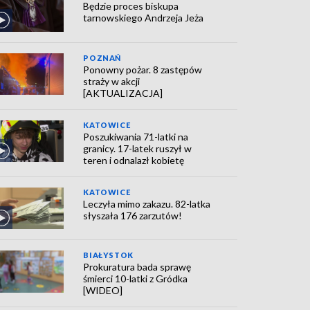
Będzie proces biskupa
tarnowskiego Andrzeja Jeża
POZNAŃ
Ponowny pożar. 8 zastępów
straży w akcji
[AKTUALIZACJA]
KATOWICE
Poszukiwania 71-latki na
granicy. 17-latek ruszył w
teren i odnalazł kobietę
KATOWICE
Leczyła mimo zakazu. 82-latka
słyszała 176 zarzutów!
BIAŁYSTOK
Prokuratura bada sprawę
śmierci 10-latki z Gródka
[WIDEO]