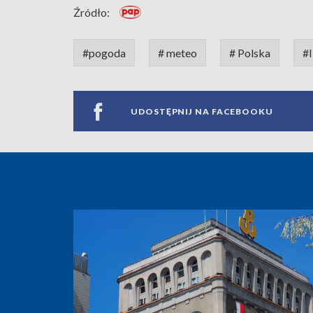
Źródło:
#pogoda
# meteo
# Polska
#
UDOSTĘPNIJ NA FACEBOOKU