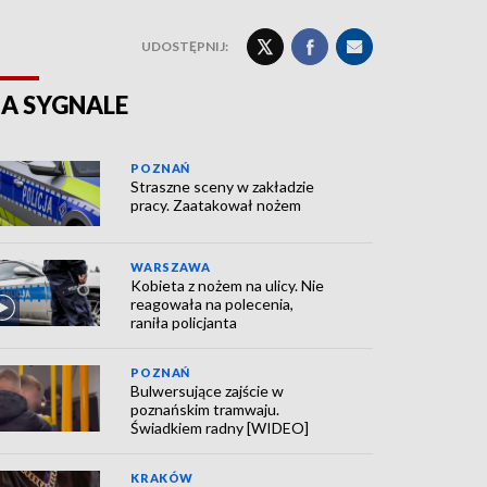
UDOSTĘPNIJ:
A SYGNALE
POZNAŃ
Straszne sceny w zakładzie
pracy. Zaatakował nożem
WARSZAWA
Kobieta z nożem na ulicy. Nie
reagowała na polecenia,
raniła policjanta
POZNAŃ
Bulwersujące zajście w
poznańskim tramwaju.
Świadkiem radny [WIDEO]
KRAKÓW