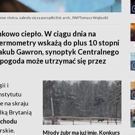
iar słońca, zabrały się za porządki (fot. arch., PAP/Tomasz Wojtasik)
nkowo ciepło. W ciągu dnia na
ermometry wskażą do plus 10 stopni
 Jakub Gawron, synoptyk Centralnego
pogoda może utrzymać się przez
ii i
nstytutu
e na skraju
lką Brytanią
achodu
rskie.
Młody żubr ma już imię. Konkurs