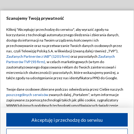
Szanujemy Twoją prywatność
Dołącz do nas:
Kliknij "Akceptuję i przechodzę do serwisu", aby wyrazić zgody na
korzystanie z technologii automatycznego śledzenia i zbierania danych,
TVP
dostęp do informacji na Twoim urządzeniu końcowym i ich
Abonament TVP
przechowywanie oraz na przetwarzanie Twoich danych osobowych przez
Regulamin TVP
nas, czyli Telewizję Polską S.A. w likwidacji (zwaną dalej również „TVP”),
Emisja w TVP
Polityka prywatności
Zaufanych Partnerów z IAB* (1201 firm)
oraz pozostałych
Zaufanych
Partnerów TVP (93 firm)
, w celach marketingowych (w tym do
Centrum informacji TVP
Moje zgody
zautomatyzowanego dopasowania reklam do Twoich zainteresowań i
mierzenia ich skuteczności) i pozostałych, które wskazujemy poniżej, a
Naziemna Telewizja Cyfrowa
Pomoc
także zgody na udostępnianie przez nas identyfikatora PPID do Google.
Sklep TVP
Biuro reklamy
Twoje dane osobowe zbierane podczas odwiedzania przez Ciebie naszych
Rada Programowa
Kontakt
poszczególnych serwisów
zwanych dalej „Portalem”, w tym informacje
zapisywane za pomocą technologii takich jak: pliki cookie, sygnalizatory
System NOS
WWW lub innych podobnych technologii umożliwiających świadczenie
dopasowanych i bezpiecznych usług, personalizację treści oraz reklam,
Informacje o nadawcy
Kanały
udostępnianie funkcji mediów społecznościowych oraz analizowanie
Akceptuję i przechodzę do serwisu
ruchu w Internecie.
Program dla prasy
©2026 Telewizja Polska S.A. w likwidacji
Biuro Reklamy
Twoje dane osobowe zbierane podczas odwiedzania przez Ciebie