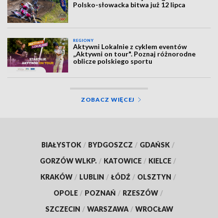
Polsko-słowacka bitwa już 12 lipca
REGIONY
Aktywni Lokalnie z cyklem eventów
„Aktywni on tour". Poznaj różnorodne
oblicze polskiego sportu
ZOBACZ WIĘCEJ
BIAŁYSTOK
/
BYDGOSZCZ
/
GDAŃSK
/
GORZÓW WLKP.
/
KATOWICE
/
KIELCE
/
KRAKÓW
/
LUBLIN
/
ŁÓDŹ
/
OLSZTYN
/
OPOLE
/
POZNAŃ
/
RZESZÓW
/
SZCZECIN
/
WARSZAWA
/
WROCŁAW