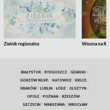
Zielnik regionalny
Wiosna na RO
BIAŁYSTOK
/
BYDGOSZCZ
/
GDAŃSK
/
GORZÓW WLKP.
/
KATOWICE
/
KIELCE
/
KRAKÓW
/
LUBLIN
/
ŁÓDŹ
/
OLSZTYN
/
OPOLE
/
POZNAŃ
/
RZESZÓW
/
SZCZECIN
/
WARSZAWA
/
WROCŁAW