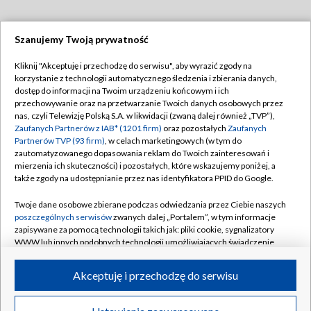
Szanujemy Twoją prywatność
Dołącz do nas:
Kliknij "Akceptuję i przechodzę do serwisu", aby wyrazić zgody na
korzystanie z technologii automatycznego śledzenia i zbierania danych,
TVP
dostęp do informacji na Twoim urządzeniu końcowym i ich
Abonament TVP
przechowywanie oraz na przetwarzanie Twoich danych osobowych przez
Regulamin TVP
nas, czyli Telewizję Polską S.A. w likwidacji (zwaną dalej również „TVP”),
Emisja w TVP
Zaufanych Partnerów z IAB* (1201 firm)
oraz pozostałych
Zaufanych
Polityka prywatności
Partnerów TVP (93 firm)
, w celach marketingowych (w tym do
Centrum informacji TVP
Moje zgody
zautomatyzowanego dopasowania reklam do Twoich zainteresowań i
mierzenia ich skuteczności) i pozostałych, które wskazujemy poniżej, a
Naziemna Telewizja Cyfrowa
Pomoc
także zgody na udostępnianie przez nas identyfikatora PPID do Google.
Sklep TVP
Biuro reklamy
Twoje dane osobowe zbierane podczas odwiedzania przez Ciebie naszych
Rada Programowa
poszczególnych serwisów
zwanych dalej „Portalem”, w tym informacje
Kontakt
zapisywane za pomocą technologii takich jak: pliki cookie, sygnalizatory
System NOS
WWW lub innych podobnych technologii umożliwiających świadczenie
dopasowanych i bezpiecznych usług, personalizację treści oraz reklam,
Informacje o nadawcy
Kanały
udostępnianie funkcji mediów społecznościowych oraz analizowanie
Akceptuję i przechodzę do serwisu
ruchu w Internecie.
Program dla prasy
©2026 Telewizja Polska S.A. w likwidacji
Biuro Reklamy
Twoje dane osobowe zbierane podczas odwiedzania przez Ciebie