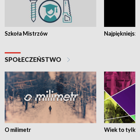
Szkoła Mistrzów
Najpiękniejsze
SPOŁECZEŃSTWO
O milimetr
Wiek to tylko 