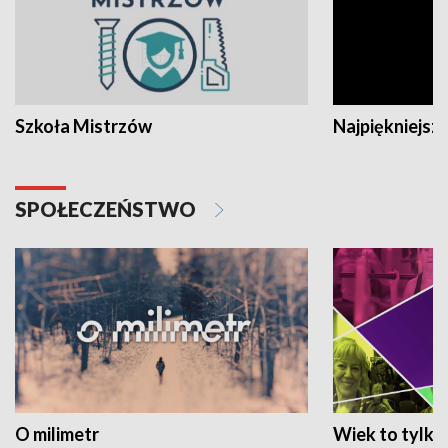
Szkoła Mistrzów
Najpiękniejsze
SPOŁECZEŃSTWO
O milimetr
Wiek to tylko 