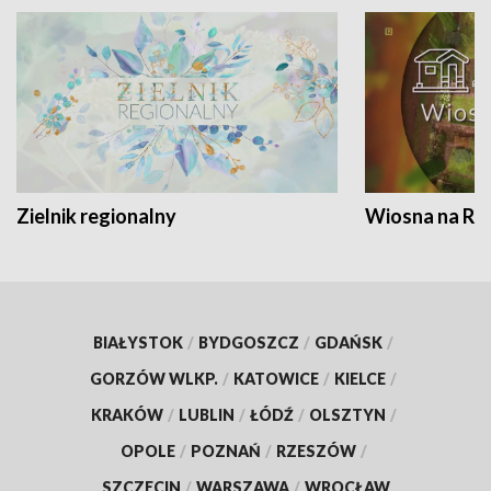
Zielnik regionalny
Wiosna na RO
BIAŁYSTOK
/
BYDGOSZCZ
/
GDAŃSK
/
GORZÓW WLKP.
/
KATOWICE
/
KIELCE
/
KRAKÓW
/
LUBLIN
/
ŁÓDŹ
/
OLSZTYN
/
OPOLE
/
POZNAŃ
/
RZESZÓW
/
SZCZECIN
/
WARSZAWA
/
WROCŁAW