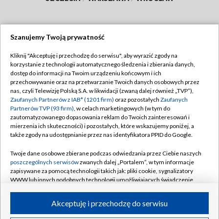
Szanujemy Twoją prywatność
Dołącz do nas:
Kliknij "Akceptuję i przechodzę do serwisu", aby wyrazić zgody na
korzystanie z technologii automatycznego śledzenia i zbierania danych,
TVP
dostęp do informacji na Twoim urządzeniu końcowym i ich
Abonament TVP
przechowywanie oraz na przetwarzanie Twoich danych osobowych przez
Regulamin TVP
nas, czyli Telewizję Polską S.A. w likwidacji (zwaną dalej również „TVP”),
Emisja w TVP
Zaufanych Partnerów z IAB* (1201 firm)
oraz pozostałych
Zaufanych
Polityka prywatności
Partnerów TVP (93 firm)
, w celach marketingowych (w tym do
Centrum informacji TVP
Moje zgody
zautomatyzowanego dopasowania reklam do Twoich zainteresowań i
mierzenia ich skuteczności) i pozostałych, które wskazujemy poniżej, a
Naziemna Telewizja Cyfrowa
Pomoc
także zgody na udostępnianie przez nas identyfikatora PPID do Google.
Sklep TVP
Biuro reklamy
Twoje dane osobowe zbierane podczas odwiedzania przez Ciebie naszych
Rada Programowa
poszczególnych serwisów
zwanych dalej „Portalem”, w tym informacje
Kontakt
zapisywane za pomocą technologii takich jak: pliki cookie, sygnalizatory
System NOS
WWW lub innych podobnych technologii umożliwiających świadczenie
dopasowanych i bezpiecznych usług, personalizację treści oraz reklam,
Informacje o nadawcy
Kanały
udostępnianie funkcji mediów społecznościowych oraz analizowanie
Akceptuję i przechodzę do serwisu
ruchu w Internecie.
Program dla prasy
©2026 Telewizja Polska S.A. w likwidacji