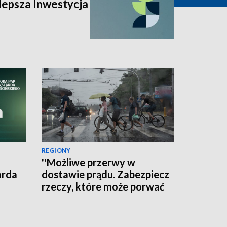
lepsza Inwestycja
REGIONY
''Możliwe przerwy w
arda
dostawie prądu. Zabezpiecz
rzeczy, które może porwać
wiatr'' - ostrzega RCB