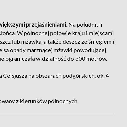
większymi przejaśnieniami.
Na południu i
łońca. W północnej połowie kraju i miejscami
zcz lub mżawka, a także deszcz ze śniegiem i
e są opady marznącej mżawki powodującej
ie ograniczała widzialność do 300 metrów.
 Celsjusza na obszarach podgórskich, ok. 4
kowany z kierunków północnych.