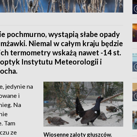
ie pochmurno, wystąpią słabe opady
 mżawki. Niemal w całym kraju będzie
ich termometry wskażą nawet -14 st.
optyk Instytutu Meteorologii i
ocha.
, jedynie na
owane i
nieg. Na
nie
e. Tam
czu ze
Wiosenne zaloty głuszców.