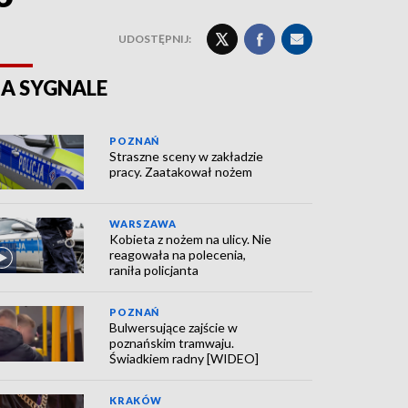
UDOSTĘPNIJ:
A SYGNALE
POZNAŃ
Straszne sceny w zakładzie
pracy. Zaatakował nożem
WARSZAWA
Kobieta z nożem na ulicy. Nie
reagowała na polecenia,
raniła policjanta
POZNAŃ
Bulwersujące zajście w
poznańskim tramwaju.
Świadkiem radny [WIDEO]
KRAKÓW