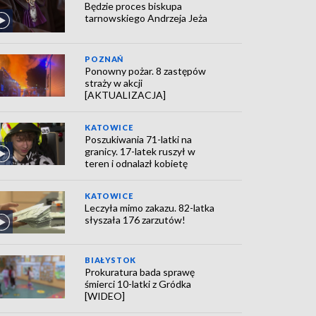
Będzie proces biskupa
tarnowskiego Andrzeja Jeża
POZNAŃ
Ponowny pożar. 8 zastępów
straży w akcji
[AKTUALIZACJA]
KATOWICE
Poszukiwania 71-latki na
granicy. 17-latek ruszył w
teren i odnalazł kobietę
KATOWICE
Leczyła mimo zakazu. 82-latka
słyszała 176 zarzutów!
BIAŁYSTOK
Prokuratura bada sprawę
śmierci 10-latki z Gródka
[WIDEO]