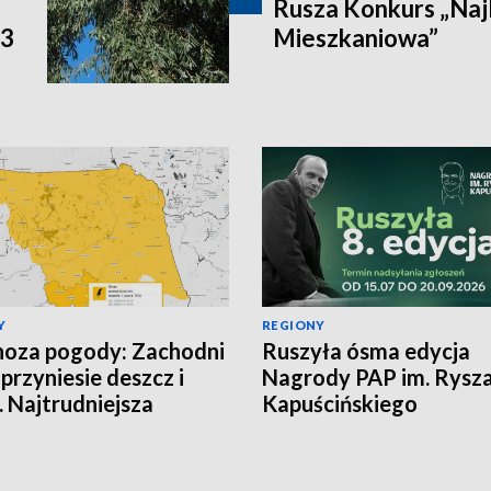
Rusza Konkurs „Naj
P3
Mieszkaniowa”
Y
REGIONY
oza pogody: Zachodni
Ruszyła ósma edycja
 przyniesie deszcz i
Nagrody PAP im. Rysz
. Najtrudniejsza
Kapuścińskiego
cja na północy