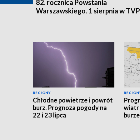
82. rocznica Powstania
Warszawskiego. 1 sierpnia w TV
REGIONY
REGION
Chłodne powietrze i powrót
Progn
burz. Prognoza pogody na
wiatr
22 i 23 lipca
burze
sytua