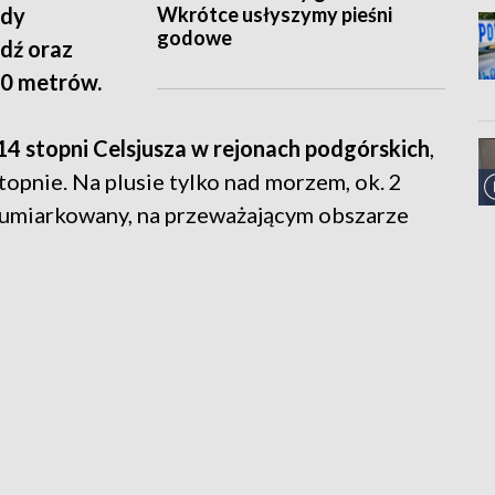
Wkrótce usłyszymy pieśni
ady
godowe
dź oraz
00 metrów.
4 stopni Celsjusza w rejonach podgórskich
,
stopnie. Na plusie tylko nad morzem, ok. 2
y umiarkowany, na przeważającym obszarze