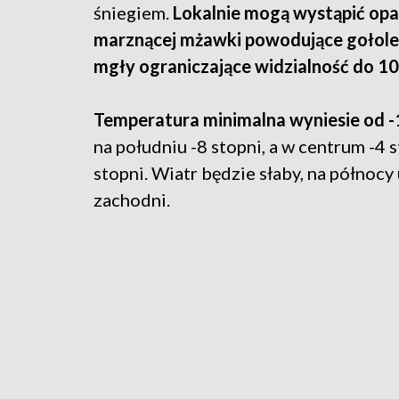
śniegiem.
Lokalnie mogą wystąpić op
marznącej mżawki powodujące gołole
mgły ograniczające widzialność do 1
Temperatura minimalna wyniesie od -1
na południu -8 stopni, a w centrum -4 
stopni. Wiatr będzie słaby, na północ
zachodni.