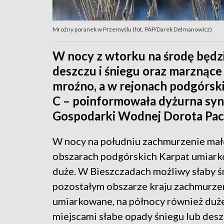
Mroźny poranek w Przemyślu (fot. PAP/Darek Delmanowicz)
W nocy z wtorku na środę będz
deszczu i śniegu oraz marznące
mroźno, a w rejonach podgórsk
C – poinformowała dyżurna syn
Gospodarki Wodnej Dorota Pac
W nocy na południu zachmurzenie małe
obszarach podgórskich Karpat umiark
duże. W Bieszczadach możliwy słaby ś
pozostałym obszarze kraju zachmurze
umiarkowane, na północy również duż
miejscami słabe opady śniegu lub desz