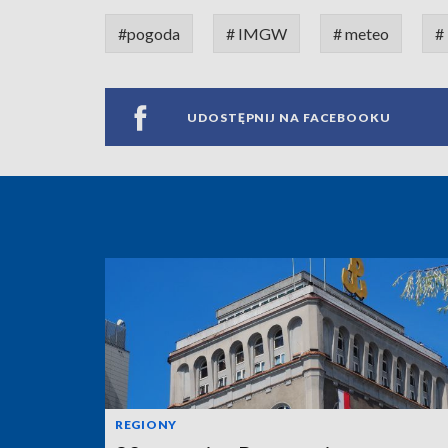
#pogoda
# IMGW
# meteo
#
UDOSTĘPNIJ NA FACEBOOKU
REGIONY