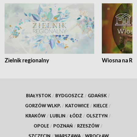
Zielnik regionalny
Wiosna na RO
BIAŁYSTOK
/
BYDGOSZCZ
/
GDAŃSK
/
GORZÓW WLKP.
/
KATOWICE
/
KIELCE
/
KRAKÓW
/
LUBLIN
/
ŁÓDŹ
/
OLSZTYN
/
OPOLE
/
POZNAŃ
/
RZESZÓW
/
SZCZECIN
/
WARSZAWA
/
WROCŁAW