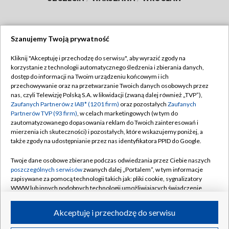
Szanujemy Twoją prywatność
Dołącz do nas:
Kliknij "Akceptuję i przechodzę do serwisu", aby wyrazić zgody na
korzystanie z technologii automatycznego śledzenia i zbierania danych,
TVP
dostęp do informacji na Twoim urządzeniu końcowym i ich
Abonament TVP
przechowywanie oraz na przetwarzanie Twoich danych osobowych przez
Regulamin TVP
nas, czyli Telewizję Polską S.A. w likwidacji (zwaną dalej również „TVP”),
Emisja w TVP
Zaufanych Partnerów z IAB* (1201 firm)
oraz pozostałych
Zaufanych
Polityka prywatności
Partnerów TVP (93 firm)
, w celach marketingowych (w tym do
Centrum informacji TVP
Moje zgody
zautomatyzowanego dopasowania reklam do Twoich zainteresowań i
mierzenia ich skuteczności) i pozostałych, które wskazujemy poniżej, a
Naziemna Telewizja Cyfrowa
Pomoc
także zgody na udostępnianie przez nas identyfikatora PPID do Google.
Sklep TVP
Biuro reklamy
Twoje dane osobowe zbierane podczas odwiedzania przez Ciebie naszych
Rada Programowa
poszczególnych serwisów
zwanych dalej „Portalem”, w tym informacje
Kontakt
zapisywane za pomocą technologii takich jak: pliki cookie, sygnalizatory
System NOS
WWW lub innych podobnych technologii umożliwiających świadczenie
dopasowanych i bezpiecznych usług, personalizację treści oraz reklam,
Informacje o nadawcy
Kanały
udostępnianie funkcji mediów społecznościowych oraz analizowanie
Akceptuję i przechodzę do serwisu
ruchu w Internecie.
Program dla prasy
©2026 Telewizja Polska S.A. w likwidacji