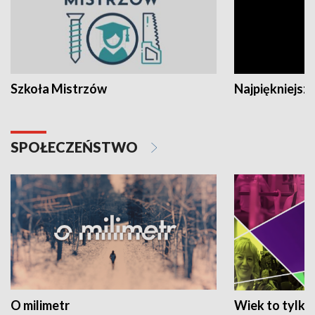
Szkoła Mistrzów
Najpiękniejsze
SPOŁECZEŃSTWO
O milimetr
Wiek to tylko 