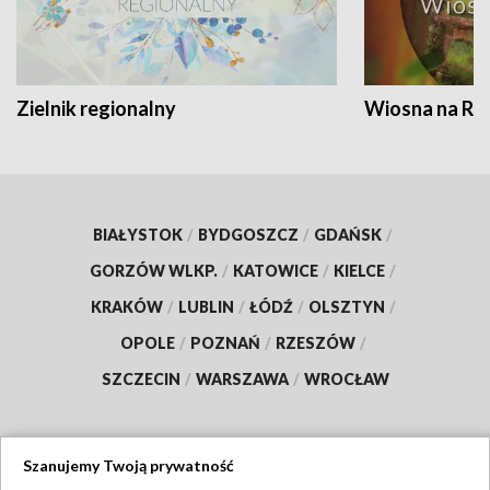
Zielnik regionalny
Wiosna na RO
BIAŁYSTOK
/
BYDGOSZCZ
/
GDAŃSK
/
GORZÓW WLKP.
/
KATOWICE
/
KIELCE
/
KRAKÓW
/
LUBLIN
/
ŁÓDŹ
/
OLSZTYN
/
OPOLE
/
POZNAŃ
/
RZESZÓW
/
SZCZECIN
/
WARSZAWA
/
WROCŁAW
Szanujemy Twoją prywatność
Dołącz do nas: