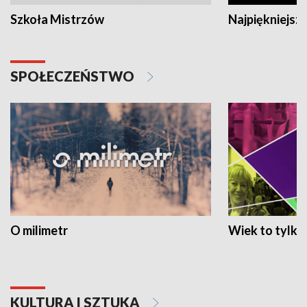
Szkoła Mistrzów
Najpiękniejsze
SPOŁECZEŃSTWO
O milimetr
Wiek to tylko 
KULTURA I SZTUKA