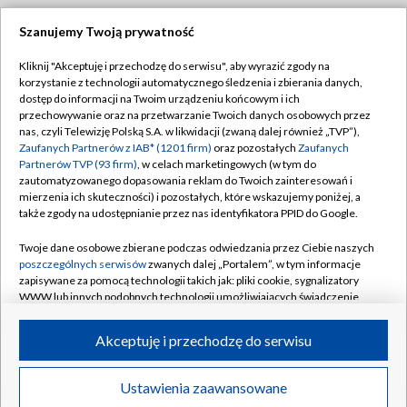
Szanujemy Twoją prywatność
Dołącz do nas:
Kliknij "Akceptuję i przechodzę do serwisu", aby wyrazić zgody na
korzystanie z technologii automatycznego śledzenia i zbierania danych,
TVP
dostęp do informacji na Twoim urządzeniu końcowym i ich
Abonament TVP
przechowywanie oraz na przetwarzanie Twoich danych osobowych przez
Regulamin TVP
nas, czyli Telewizję Polską S.A. w likwidacji (zwaną dalej również „TVP”),
Emisja w TVP
Polityka prywatności
Zaufanych Partnerów z IAB* (1201 firm)
oraz pozostałych
Zaufanych
Partnerów TVP (93 firm)
, w celach marketingowych (w tym do
Centrum informacji TVP
Moje zgody
zautomatyzowanego dopasowania reklam do Twoich zainteresowań i
mierzenia ich skuteczności) i pozostałych, które wskazujemy poniżej, a
Naziemna Telewizja Cyfrowa
Pomoc
także zgody na udostępnianie przez nas identyfikatora PPID do Google.
Sklep TVP
Biuro reklamy
Twoje dane osobowe zbierane podczas odwiedzania przez Ciebie naszych
Rada Programowa
Kontakt
poszczególnych serwisów
zwanych dalej „Portalem”, w tym informacje
zapisywane za pomocą technologii takich jak: pliki cookie, sygnalizatory
System NOS
WWW lub innych podobnych technologii umożliwiających świadczenie
dopasowanych i bezpiecznych usług, personalizację treści oraz reklam,
Informacje o nadawcy
Kanały
udostępnianie funkcji mediów społecznościowych oraz analizowanie
Akceptuję i przechodzę do serwisu
ruchu w Internecie.
Program dla prasy
©2026 Telewizja Polska S.A. w likwidacji
Biuro Reklamy
Twoje dane osobowe zbierane podczas odwiedzania przez Ciebie
Ustawienia zaawansowane
poszczególnych serwisów
na Portalu, takie jak adresy IP, identyfikatory
Ogłoszenie przetargowe