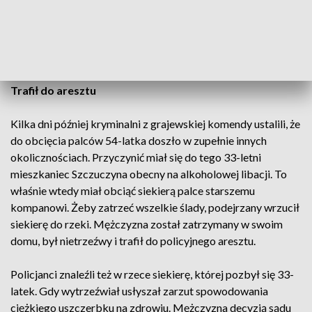
ratownikom medycznym wynikało, że mężczyzna podczas
prac przy domu sam obciął sobie siekierą 3 palce lewej dłoni.
Wtedy bezpośrednio po zdarzeniu nieprzytomny trafił do
szpitala.
Trafił do aresztu
Kilka dni później kryminalni z grajewskiej komendy ustalili, że
do obcięcia palców 54-latka doszło w zupełnie innych
okolicznościach. Przyczynić miał się do tego 33-letni
mieszkaniec Szczuczyna obecny na alkoholowej libacji. To
właśnie wtedy miał obciąć siekierą palce starszemu
kompanowi. Żeby zatrzeć wszelkie ślady, podejrzany wrzucił
siekierę do rzeki. Mężczyzna został zatrzymany w swoim
domu, był nietrzeźwy i trafił do policyjnego aresztu.
Policjanci znaleźli też w rzece siekierę, której pozbył się 33-
latek. Gdy wytrzeźwiał usłyszał zarzut spowodowania
ciężkiego uszczerbku na zdrowiu. Mężczyzna decyzją sądu