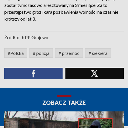
został tymczasowo aresztowany na 3 miesiące. Za to
przestępstwo grozi kara pozbawienia wolności na czas nie
krótszy od lat 3.
Źródło:
KPP Grajewo
#Polska
# policja
# przemoc
# siekiera
ZOBACZ TAKŻE