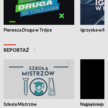
Pierwsza Druga w Trójce
Igrzyska w R
REPORTAŻ
Szkoła Mistrzów
Najpiękniejsze