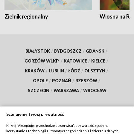
Zielnik regionalny
Wiosna na RO
BIAŁYSTOK
/
BYDGOSZCZ
/
GDAŃSK
/
GORZÓW WLKP.
/
KATOWICE
/
KIELCE
/
KRAKÓW
/
LUBLIN
/
ŁÓDŹ
/
OLSZTYN
/
OPOLE
/
POZNAŃ
/
RZESZÓW
/
SZCZECIN
/
WARSZAWA
/
WROCŁAW
Szanujemy Twoją prywatność
Dołącz do nas:
Kliknij "Akceptuję i przechodzę do serwisu", aby wyrazić zgody na
korzystanie z technologii automatycznego śledzenia i zbierania danych,
TVP