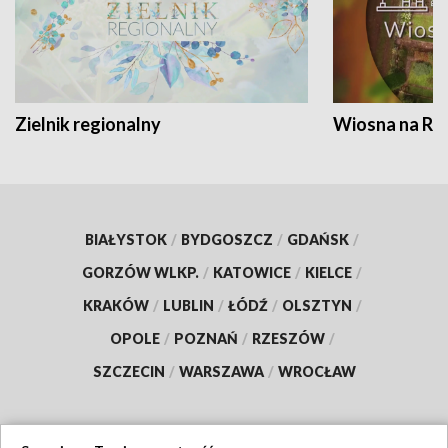
Zielnik regionalny
Wiosna na RO
BIAŁYSTOK
/
BYDGOSZCZ
/
GDAŃSK
/
GORZÓW WLKP.
/
KATOWICE
/
KIELCE
/
KRAKÓW
/
LUBLIN
/
ŁÓDŹ
/
OLSZTYN
/
OPOLE
/
POZNAŃ
/
RZESZÓW
/
SZCZECIN
/
WARSZAWA
/
WROCŁAW