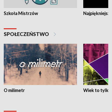
Szkoła Mistrzów
Najpiękniejsze
SPOŁECZEŃSTWO
O milimetr
Wiek to tylko 