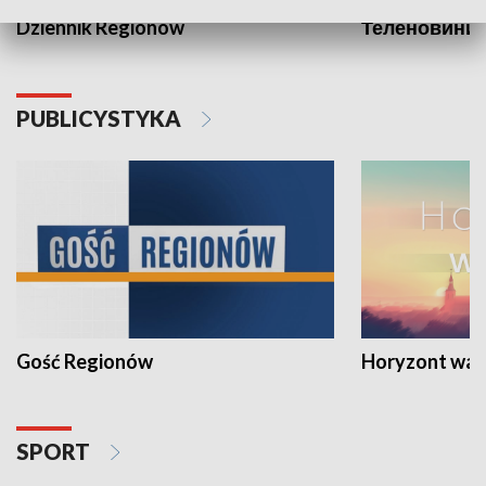
Dziennik Regionów
Теленовини /
PUBLICYSTYKA
Gość Regionów
Horyzont war
SPORT