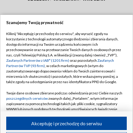
Szanujemy Twoją prywatność
Dołącz do nas:
Kliknij "Akceptuję i przechodzę do serwisu", aby wyrazić zgody na
korzystanie z technologii automatycznego śledzenia i zbierania danych,
TVP
dostęp do informacji na Twoim urządzeniu końcowym i ich
Abonament TVP
przechowywanie oraz na przetwarzanie Twoich danych osobowych przez
Regulamin TVP
nas, czyli Telewizję Polską S.A. w likwidacji (zwaną dalej również „TVP”),
Emisja w TVP
Zaufanych Partnerów z IAB* (1201 firm)
oraz pozostałych
Zaufanych
Polityka prywatności
Partnerów TVP (93 firm)
, w celach marketingowych (w tym do
Centrum informacji TVP
Moje zgody
zautomatyzowanego dopasowania reklam do Twoich zainteresowań i
mierzenia ich skuteczności) i pozostałych, które wskazujemy poniżej, a
Naziemna Telewizja Cyfrowa
Pomoc
także zgody na udostępnianie przez nas identyfikatora PPID do Google.
Sklep TVP
Biuro reklamy
Twoje dane osobowe zbierane podczas odwiedzania przez Ciebie naszych
Rada Programowa
poszczególnych serwisów
zwanych dalej „Portalem”, w tym informacje
Kontakt
zapisywane za pomocą technologii takich jak: pliki cookie, sygnalizatory
System NOS
WWW lub innych podobnych technologii umożliwiających świadczenie
dopasowanych i bezpiecznych usług, personalizację treści oraz reklam,
Informacje o nadawcy
Kanały
udostępnianie funkcji mediów społecznościowych oraz analizowanie
Akceptuję i przechodzę do serwisu
ruchu w Internecie.
Program dla prasy
©2026 Telewizja Polska S.A. w likwidacji