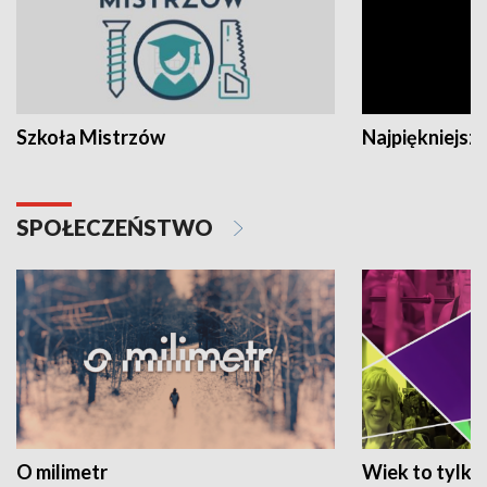
Szkoła Mistrzów
Najpiękniejsze
SPOŁECZEŃSTWO
O milimetr
Wiek to tylko 