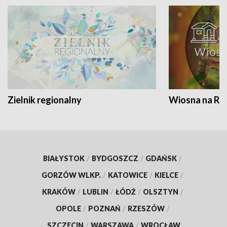
Zielnik regionalny
Wiosna na RO
BIAŁYSTOK
/
BYDGOSZCZ
/
GDAŃSK
/
GORZÓW WLKP.
/
KATOWICE
/
KIELCE
/
KRAKÓW
/
LUBLIN
/
ŁÓDŹ
/
OLSZTYN
/
OPOLE
/
POZNAŃ
/
RZESZÓW
/
SZCZECIN
/
WARSZAWA
/
WROCŁAW