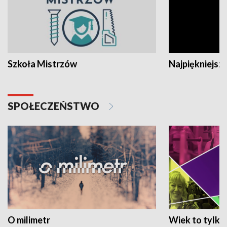
Szkoła Mistrzów
Najpiękniejsze
SPOŁECZEŃSTWO
O milimetr
Wiek to tylko 