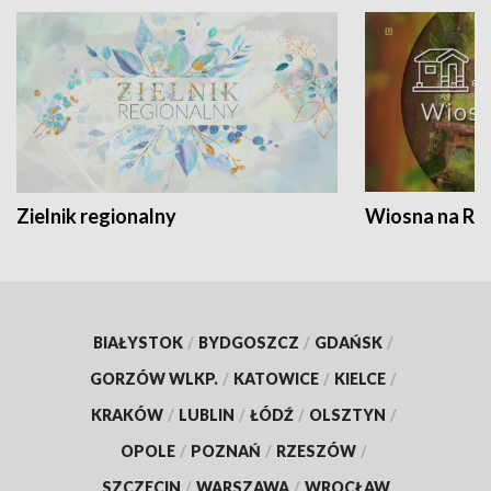
Zielnik regionalny
Wiosna na RO
BIAŁYSTOK
/
BYDGOSZCZ
/
GDAŃSK
/
GORZÓW WLKP.
/
KATOWICE
/
KIELCE
/
KRAKÓW
/
LUBLIN
/
ŁÓDŹ
/
OLSZTYN
/
OPOLE
/
POZNAŃ
/
RZESZÓW
/
SZCZECIN
/
WARSZAWA
/
WROCŁAW