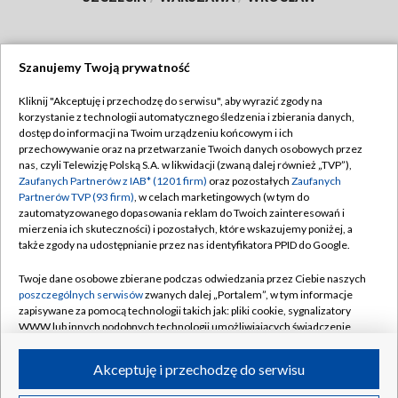
Szanujemy Twoją prywatność
Dołącz do nas:
Kliknij "Akceptuję i przechodzę do serwisu", aby wyrazić zgody na
korzystanie z technologii automatycznego śledzenia i zbierania danych,
TVP
dostęp do informacji na Twoim urządzeniu końcowym i ich
Abonament TVP
przechowywanie oraz na przetwarzanie Twoich danych osobowych przez
Regulamin TVP
nas, czyli Telewizję Polską S.A. w likwidacji (zwaną dalej również „TVP”),
Emisja w TVP
Zaufanych Partnerów z IAB* (1201 firm)
oraz pozostałych
Zaufanych
Polityka prywatności
Partnerów TVP (93 firm)
, w celach marketingowych (w tym do
Centrum informacji TVP
Moje zgody
zautomatyzowanego dopasowania reklam do Twoich zainteresowań i
mierzenia ich skuteczności) i pozostałych, które wskazujemy poniżej, a
Naziemna Telewizja Cyfrowa
Pomoc
także zgody na udostępnianie przez nas identyfikatora PPID do Google.
Sklep TVP
Biuro reklamy
Twoje dane osobowe zbierane podczas odwiedzania przez Ciebie naszych
Rada Programowa
poszczególnych serwisów
zwanych dalej „Portalem”, w tym informacje
Kontakt
zapisywane za pomocą technologii takich jak: pliki cookie, sygnalizatory
System NOS
WWW lub innych podobnych technologii umożliwiających świadczenie
dopasowanych i bezpiecznych usług, personalizację treści oraz reklam,
Informacje o nadawcy
Kanały
udostępnianie funkcji mediów społecznościowych oraz analizowanie
Akceptuję i przechodzę do serwisu
ruchu w Internecie.
Program dla prasy
©2026 Telewizja Polska S.A. w likwidacji