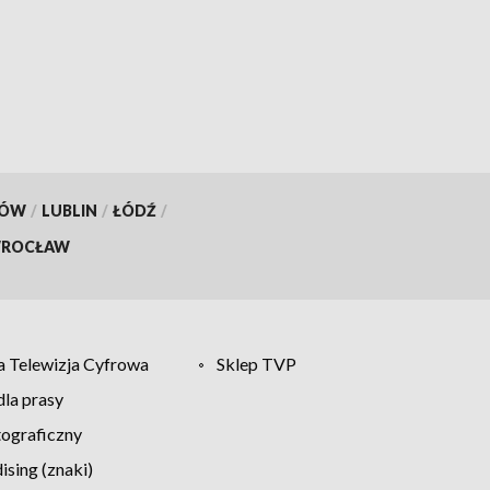
KÓW
/
LUBLIN
/
ŁÓDŹ
/
ROCŁAW
 Telewizja Cyfrowa
Sklep TVP
la prasy
tograficzny
sing (znaki)