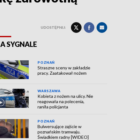
UDOSTĘPNIJ:
A SYGNALE
POZNAŃ
Straszne sceny w zakładzie
pracy. Zaatakował nożem
WARSZAWA
Kobieta z nożem na ulicy. Nie
reagowała na polecenia,
raniła policjanta
POZNAŃ
Bulwersujące zajście w
poznańskim tramwaju.
Świadkiem radny [WIDEO]