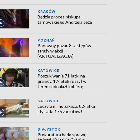
KRAKÓW
Będzie proces biskupa
tarnowskiego Andrzeja Jeża
POZNAŃ
Ponowny pożar. 8 zastępów
straży w akcji
[AKTUALIZACJA]
KATOWICE
Poszukiwania 71-latki na
granicy. 17-latek ruszył w
teren i odnalazł kobietę
KATOWICE
Leczyła mimo zakazu. 82-latka
słyszała 176 zarzutów!
BIAŁYSTOK
Prokuratura bada sprawę
śmierci 10-latki z Gródka