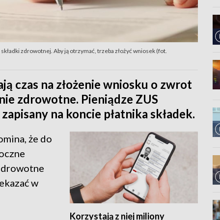
składki zdrowotnej. Aby ją otrzymać, trzeba złożyć wniosek (fot.
ją czas na złożenie wniosku o zwrot
enie zdrowotne. Pieniądze ZUS
apisany na koncie płatnika składek.
mina, że do
roczne
 zdrowotne
zekazać w
Korzystają z niej miliony