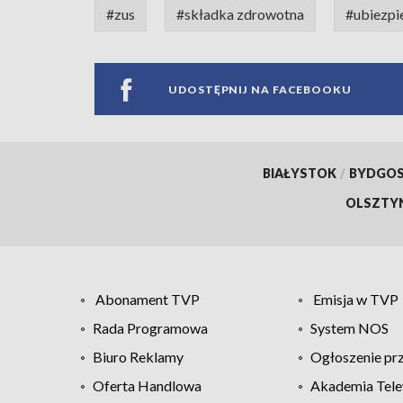
#zus
#składka zdrowotna
#ubiezpi
UDOSTĘPNIJ NA FACEBOOKU
BIAŁYSTOK
/
BYDGO
OLSZTY
Abonament TVP
Emisja w TVP
Rada Programowa
System NOS
Biuro Reklamy
Ogłoszenie pr
Oferta Handlowa
Akademia Tele