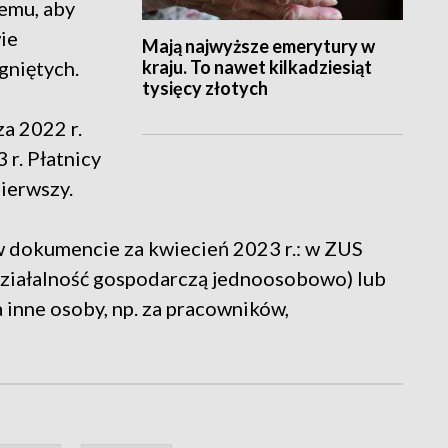
emu, aby
ie
Mają najwyższe emerytury w
kraju. To nawet kilkadziesiąt
gniętych.
tysięcy złotych
a 2022 r.
 r. Płatnicy
pierwszy.
w dokumencie za kwiecień 2023 r.: w ZUS
działalność gospodarczą jednoosobowo) lub
a inne osoby, np. za pracowników,