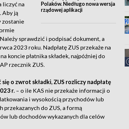
Polaków. Niedługo nowa wersja
 liczyć na
rządowej aplikacji
 Aby ją
y zostanie
formie
Należy sprawdzić i podpisać dokument, a
erwca 2023 roku. Nadpłatę ZUS przekaże na
na koncie płatnika składek, najpóźniej do
PAP rzecznik ZUS.
ć się o zwrot składki, ZUS rozliczy nadpłatę
023 r.
– o ile KAS nie przekaże informacji o
atkowania i wysokością przychodów lub
 przekazanych do ZUS, a formą
dów lub dochodów wykazanych dla celów