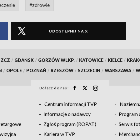
eczenie
#zdrowie
UDOSTĘPNIJ NA X
SZCZ
/
GDAŃSK
/
GORZÓW WLKP.
/
KATOWICE
/
KIELCE
/
KRA
N
/
OPOLE
/
POZNAŃ
/
RZESZÓW
/
SZCZECIN
/
WARSZAWA
/
W
Dołącz do nas:
Centrum informacji TVP
Naziemna
Informacje o nadawcy
Program d
zetargowe
Zgłoś program (ROPAT)
Serwis fo
wizyjna
Kariera w TVP
Merchandi