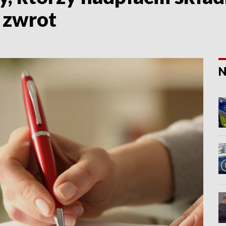
 zwrot
N