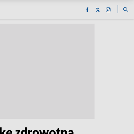
adkę zdrowotną