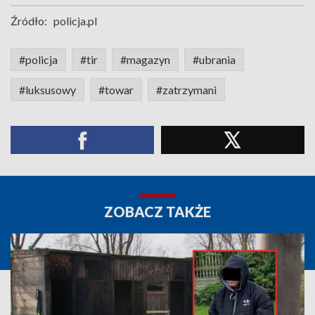
Źródło:
policja.pl
#policja
#tir
#magazyn
#ubrania
#luksusowy
#towar
#zatrzymani
ZOBACZ TAKŻE