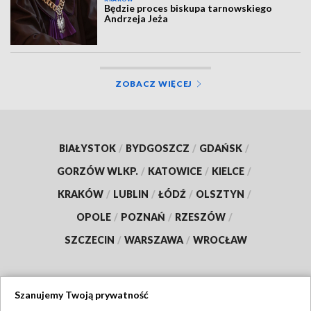
Będzie proces biskupa tarnowskiego
Andrzeja Jeża
ZOBACZ WIĘCEJ
BIAŁYSTOK
/
BYDGOSZCZ
/
GDAŃSK
/
GORZÓW WLKP.
/
KATOWICE
/
KIELCE
/
KRAKÓW
/
LUBLIN
/
ŁÓDŹ
/
OLSZTYN
/
OPOLE
/
POZNAŃ
/
RZESZÓW
/
SZCZECIN
/
WARSZAWA
/
WROCŁAW
Szanujemy Twoją prywatność
Dołącz do nas: