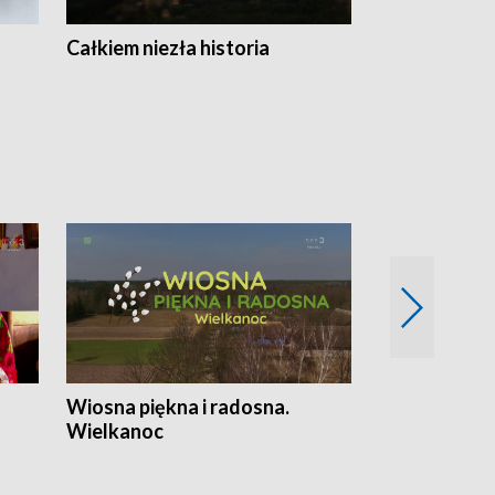
Całkiem niezła historia
Sanatoria
Wiosna piękna i radosna.
Gwiazdy od 
Wielkanoc
gwiazdki