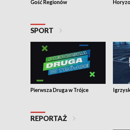
Gość Regionów
Horyzo
SPORT
Pierwsza Druga w Trójce
Igrzys
REPORTAŻ