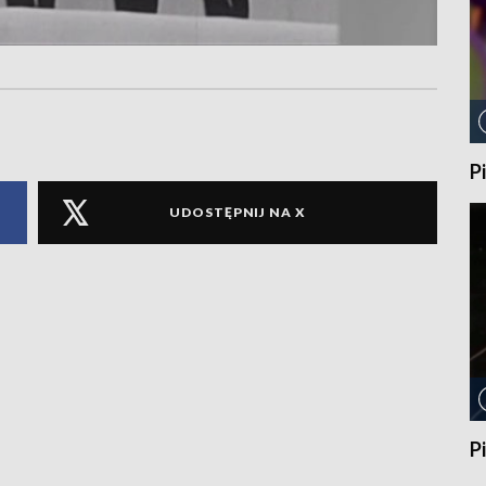
P
UDOSTĘPNIJ NA X
P