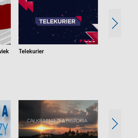
wiek
Telekurier
Kryminalna 