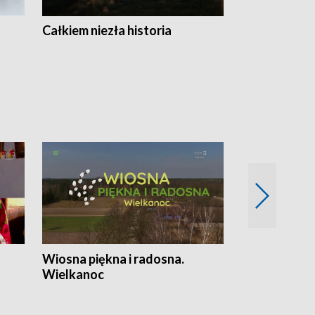
Całkiem niezła historia
Sanatoria
Wiosna piękna i radosna.
Gwiazdy od 
Wielkanoc
gwiazdki