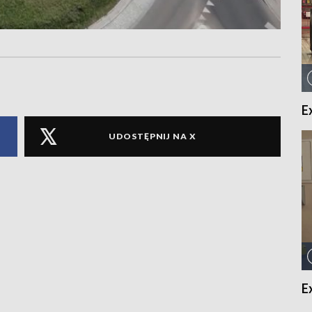
E
UDOSTĘPNIJ NA X
E