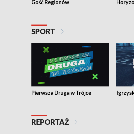
Gość Regionów
Horyzo
SPORT
Pierwsza Druga w Trójce
Igrzys
REPORTAŻ