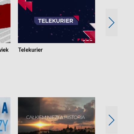
wiek
Telekurier
Kryminalna 