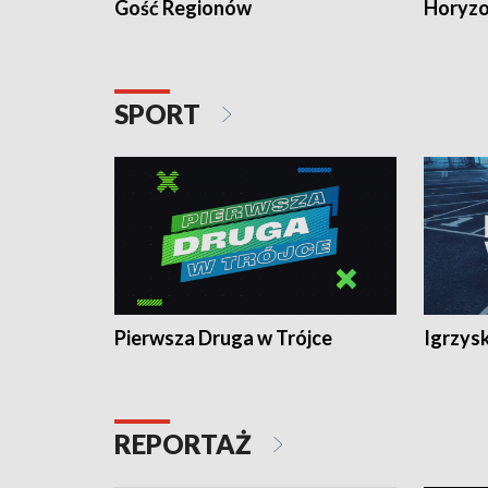
Gość Regionów
Horyzo
SPORT
Pierwsza Druga w Trójce
Igrzys
REPORTAŻ