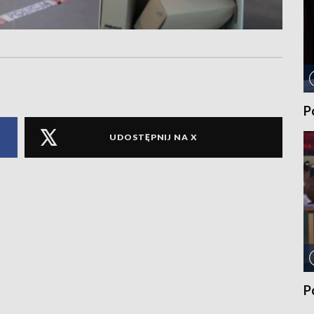
P
UDOSTĘPNIJ NA X
P