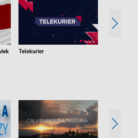
wiek
Telekurier
Kryminalna 