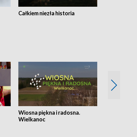
Całkiem niezła historia
Sanatoria
Wiosna piękna i radosna.
Gwiazdy od 
Wielkanoc
gwiazdki