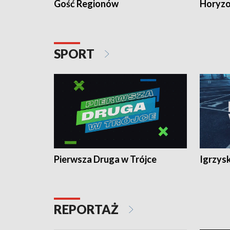
Gość Regionów
Horyzo
SPORT
Pierwsza Druga w Trójce
Igrzys
REPORTAŻ