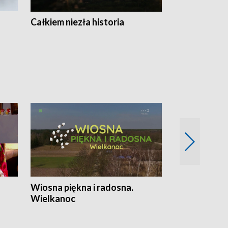
Całkiem niezła historia
Sanatoria
Wiosna piękna i radosna.
Gwiazdy od 
Wielkanoc
gwiazdki