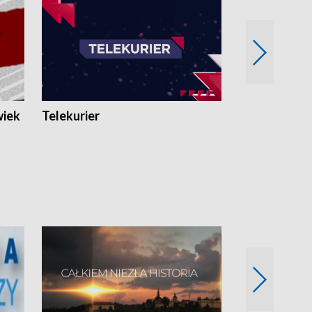
wiek
Telekurier
Kryminalna 