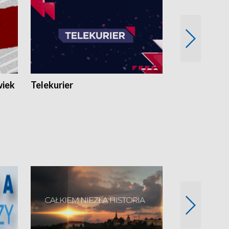
wiek
Telekurier
Kryminalna 