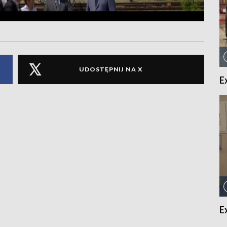
UDOSTĘPNIJ NA X
E
E