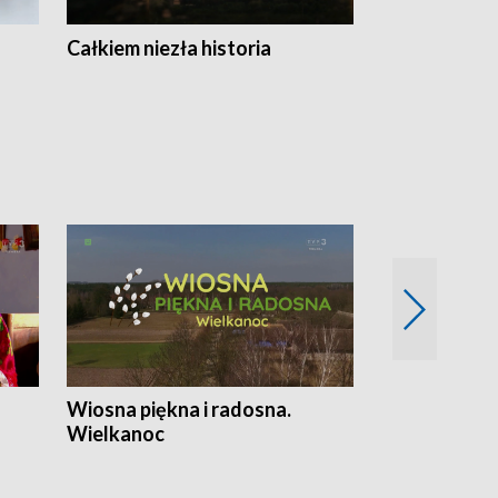
Całkiem niezła historia
Sanatoria
Wiosna piękna i radosna.
Gwiazdy od 
Wielkanoc
gwiazdki