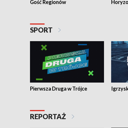
Gość Regionów
Horyzo
SPORT
Pierwsza Druga w Trójce
Igrzys
REPORTAŻ