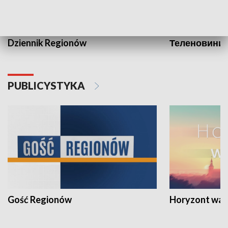
Dziennik Regionów
Теленовини /
PUBLICYSTYKA
Gość Regionów
Horyzont war