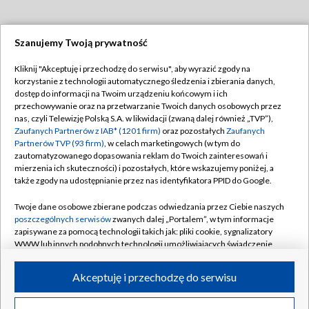
Szanujemy Twoją prywatność
Dołącz do nas:
Kliknij "Akceptuję i przechodzę do serwisu", aby wyrazić zgody na
korzystanie z technologii automatycznego śledzenia i zbierania danych,
TVP
dostęp do informacji na Twoim urządzeniu końcowym i ich
Abonament TVP
przechowywanie oraz na przetwarzanie Twoich danych osobowych przez
Regulamin TVP
nas, czyli Telewizję Polską S.A. w likwidacji (zwaną dalej również „TVP”),
Emisja w TVP
Zaufanych Partnerów z IAB* (1201 firm)
oraz pozostałych
Zaufanych
Polityka prywatności
Partnerów TVP (93 firm)
, w celach marketingowych (w tym do
Centrum informacji TVP
Moje zgody
zautomatyzowanego dopasowania reklam do Twoich zainteresowań i
mierzenia ich skuteczności) i pozostałych, które wskazujemy poniżej, a
Naziemna Telewizja Cyfrowa
Pomoc
także zgody na udostępnianie przez nas identyfikatora PPID do Google.
Sklep TVP
Biuro reklamy
Twoje dane osobowe zbierane podczas odwiedzania przez Ciebie naszych
Rada Programowa
poszczególnych serwisów
zwanych dalej „Portalem”, w tym informacje
Kontakt
zapisywane za pomocą technologii takich jak: pliki cookie, sygnalizatory
System NOS
WWW lub innych podobnych technologii umożliwiających świadczenie
dopasowanych i bezpiecznych usług, personalizację treści oraz reklam,
Informacje o nadawcy
Kanały
udostępnianie funkcji mediów społecznościowych oraz analizowanie
Akceptuję i przechodzę do serwisu
ruchu w Internecie.
Program dla prasy
©2026 Telewizja Polska S.A. w likwidacji
Biuro Reklamy
Twoje dane osobowe zbierane podczas odwiedzania przez Ciebie