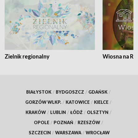
Zielnik regionalny
Wiosna na RO
BIAŁYSTOK
/
BYDGOSZCZ
/
GDAŃSK
/
GORZÓW WLKP.
/
KATOWICE
/
KIELCE
/
KRAKÓW
/
LUBLIN
/
ŁÓDŹ
/
OLSZTYN
/
OPOLE
/
POZNAŃ
/
RZESZÓW
/
SZCZECIN
/
WARSZAWA
/
WROCŁAW