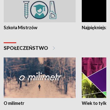
Szkoła Mistrzów
Najpiękniejsze
SPOŁECZEŃSTWO
O milimetr
Wiek to tylko 