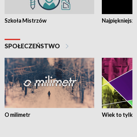
Szkoła Mistrzów
Najpiękniejsze
SPOŁECZEŃSTWO
O milimetr
Wiek to tylko 