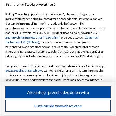
Szanujemy Twoją prywatność
Dołącz do nas:
Kliknij "Akceptuję i przechodzę do serwisu", aby wyrazić zgody na
korzystanie z technologii automatycznego śledzenia i zbierania danych,
TVP
dostęp do informacji na Twoim urządzeniu końcowym i ich
Abonament TVP
przechowywanie oraz na przetwarzanie Twoich danych osobowych przez
Regulamin TVP
nas, czyli Telewizję Polską S.A. w likwidacji (zwaną dalej również „TVP”),
Emisja w TVP
Zaufanych Partnerów z IAB* (1201 firm)
oraz pozostałych
Zaufanych
Polityka prywatności
Partnerów TVP (93 firm)
, w celach marketingowych (w tym do
Centrum informacji TVP
Moje zgody
zautomatyzowanego dopasowania reklam do Twoich zainteresowań i
mierzenia ich skuteczności) i pozostałych, które wskazujemy poniżej, a
Naziemna Telewizja Cyfrowa
Pomoc
także zgody na udostępnianie przez nas identyfikatora PPID do Google.
Sklep TVP
Biuro reklamy
Twoje dane osobowe zbierane podczas odwiedzania przez Ciebie naszych
Rada Programowa
poszczególnych serwisów
zwanych dalej „Portalem”, w tym informacje
Kontakt
zapisywane za pomocą technologii takich jak: pliki cookie, sygnalizatory
System NOS
WWW lub innych podobnych technologii umożliwiających świadczenie
dopasowanych i bezpiecznych usług, personalizację treści oraz reklam,
Informacje o nadawcy
Kanały
udostępnianie funkcji mediów społecznościowych oraz analizowanie
Akceptuję i przechodzę do serwisu
ruchu w Internecie.
Program dla prasy
©2026 Telewizja Polska S.A. w likwidacji
Biuro Reklamy
Twoje dane osobowe zbierane podczas odwiedzania przez Ciebie
Ustawienia zaawansowane
poszczególnych serwisów
na Portalu, takie jak adresy IP, identyfikatory
Ogłoszenie przetargowe
Twoich urządzeń końcowych i identyfikatory plików cookie, informacje o