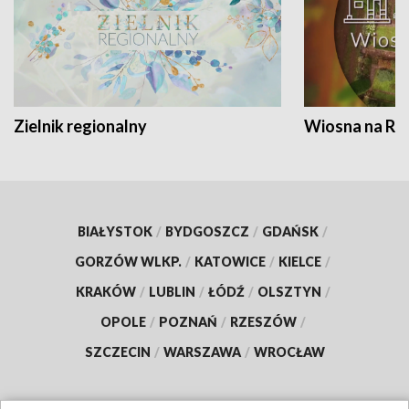
Zielnik regionalny
Wiosna na RO
BIAŁYSTOK
/
BYDGOSZCZ
/
GDAŃSK
/
GORZÓW WLKP.
/
KATOWICE
/
KIELCE
/
KRAKÓW
/
LUBLIN
/
ŁÓDŹ
/
OLSZTYN
/
OPOLE
/
POZNAŃ
/
RZESZÓW
/
SZCZECIN
/
WARSZAWA
/
WROCŁAW