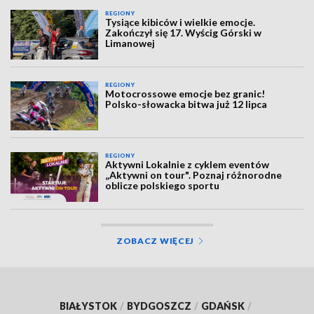
REGIONY
Tysiące kibiców i wielkie emocje.
Zakończył się 17. Wyścig Górski w
Limanowej
REGIONY
Motocrossowe emocje bez granic!
Polsko-słowacka bitwa już 12 lipca
REGIONY
Aktywni Lokalnie z cyklem eventów
„Aktywni on tour". Poznaj różnorodne
oblicze polskiego sportu
ZOBACZ WIĘCEJ
BIAŁYSTOK
/
BYDGOSZCZ
/
GDAŃSK
/