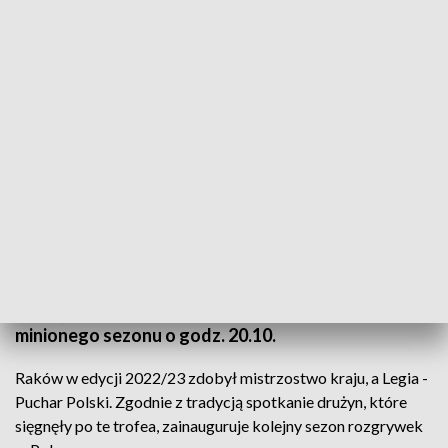
Warszawski zespół rywalizował również z Rakowem o tytuł mistrzowski,
ostatecznie zajął w ekstraklasie drugie miejsce (fot. PAP/Andrzej Lange)
Mecz o piłkarski Superpuchar Polski z udziałem
Rakowa oraz Legii Warszawa odbędzie się 15 lipca
w Częstochowie - poinformowały oba kluby.
Początek spotkania dwóch najlepszych drużyn
minionego sezonu o godz. 20.10.
Raków w edycji 2022/23 zdobył mistrzostwo kraju, a Legia -
Puchar Polski. Zgodnie z tradycją spotkanie drużyn, które
sięgnęły po te trofea, zainauguruje kolejny sezon rozgrywek