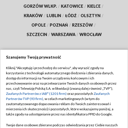
GORZÓW WLKP.
/
KATOWICE
/
KIELCE
/
KRAKÓW
/
LUBLIN
/
ŁÓDŹ
/
OLSZTYN
/
OPOLE
/
POZNAŃ
/
RZESZÓW
/
SZCZECIN
/
WARSZAWA
/
WROCŁAW
Szanujemy Twoją prywatność
Dołącz do nas:
Kliknij "Akceptuję i przechodzę do serwisu", aby wyrazić zgody na
korzystanie z technologii automatycznego śledzenia i zbierania danych,
TVP
dostęp do informacji na Twoim urządzeniu końcowym i ich
Abonament TVP
przechowywanie oraz na przetwarzanie Twoich danych osobowych przez
Regulamin TVP
nas, czyli Telewizję Polską S.A. w likwidacji (zwaną dalej również „TVP”),
Emisja w TVP
Polityka prywatności
Zaufanych Partnerów z IAB* (1201 firm)
oraz pozostałych
Zaufanych
Partnerów TVP (93 firm)
, w celach marketingowych (w tym do
Centrum informacji TVP
Moje zgody
zautomatyzowanego dopasowania reklam do Twoich zainteresowań i
mierzenia ich skuteczności) i pozostałych, które wskazujemy poniżej, a
Naziemna Telewizja Cyfrowa
Pomoc
także zgody na udostępnianie przez nas identyfikatora PPID do Google.
Sklep TVP
Biuro reklamy
Twoje dane osobowe zbierane podczas odwiedzania przez Ciebie naszych