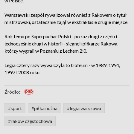
w Polsce.
Warszawski zespół rywalizował również z Rakowem o tytuł
mistrzowski, ostatecznie zajął w ekstraklasie drugie miejsce.
Rok temu po Superpuchar Polski - po raz drugi z rzędu i
jednocześnie drugi w historii - sięgnęli piłkarze Rakowa,
którzy wygrali w Poznaniu z Lechem 2:0.
Legia cztery razy wywalczyła to trofeum - w 1989, 1994,
1997 i 2008 roku.
Źródło:
#sport
#piłka nożna
#legia warszawa
#raków częstochowa