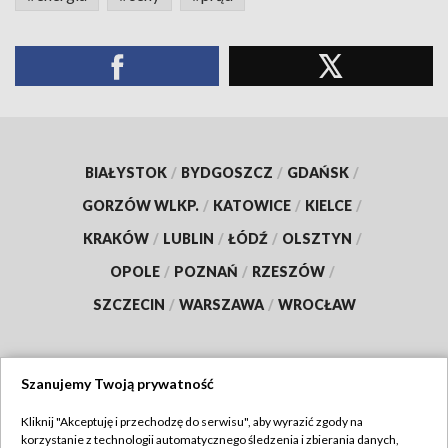
BIAŁYSTOK
/
BYDGOSZCZ
/
GDAŃSK
/
GORZÓW WLKP.
/
KATOWICE
/
KIELCE
/
KRAKÓW
/
LUBLIN
/
ŁÓDŹ
/
OLSZTYN
/
OPOLE
/
POZNAŃ
/
RZESZÓW
/
SZCZECIN
/
WARSZAWA
/
WROCŁAW
Szanujemy Twoją prywatność
Dołącz do nas:
Kliknij "Akceptuję i przechodzę do serwisu", aby wyrazić zgody na
korzystanie z technologii automatycznego śledzenia i zbierania danych,
TVP