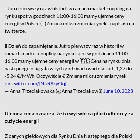
- Jutro pierwszy raz w historii w ramach market coupling na
rynku spot w godzinach 11:00-16:00 mamy ujemne ceny
energii w Polsce.(...)Zmiana miksu zmienia rynek - napisała na
twitterze.
‼️ Dzień do zapamiętania. Jutro pierwszy raz w historii w
ramach market coupling na rynku spot w godzinach 11:00-
16:00 mamy ujemne ceny energii w 🇵🇱 Cena na rynku dnia
następnego osiągała w tych godzinach wartości od -1,27 do
-5,24 €/MWh. Oczywiście € Zmiana miksu zmienia rynek
pic.twitter.com/jNkRAryOqj
— Anna Trzeciakowska (@AnnaTrzeciakow3)
June 10, 2023
Ujemna cena oznacza, że to wytwórca płaci odbiorcy za
zużycie energii
Z danych giełdowych dla Rynku Dnia Następnego dla Polski