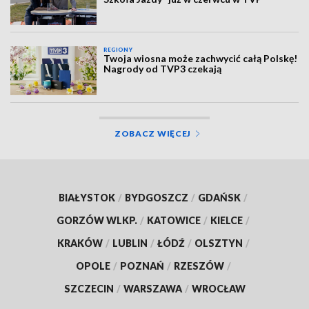
REGIONY
Twoja wiosna może zachwycić całą Polskę!
Nagrody od TVP3 czekają
ZOBACZ WIĘCEJ
BIAŁYSTOK
/
BYDGOSZCZ
/
GDAŃSK
/
GORZÓW WLKP.
/
KATOWICE
/
KIELCE
/
KRAKÓW
/
LUBLIN
/
ŁÓDŹ
/
OLSZTYN
/
OPOLE
/
POZNAŃ
/
RZESZÓW
/
SZCZECIN
/
WARSZAWA
/
WROCŁAW