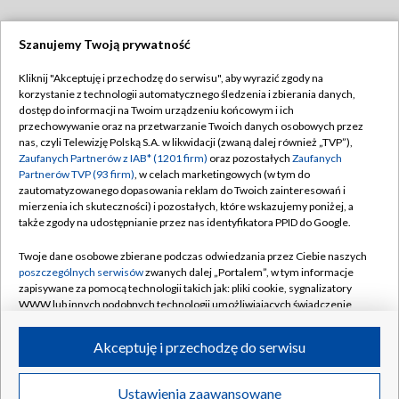
Szanujemy Twoją prywatność
Dołącz do nas:
Kliknij "Akceptuję i przechodzę do serwisu", aby wyrazić zgody na
korzystanie z technologii automatycznego śledzenia i zbierania danych,
TVP
dostęp do informacji na Twoim urządzeniu końcowym i ich
Abonament TVP
przechowywanie oraz na przetwarzanie Twoich danych osobowych przez
Regulamin TVP
nas, czyli Telewizję Polską S.A. w likwidacji (zwaną dalej również „TVP”),
Emisja w TVP
Polityka prywatności
Zaufanych Partnerów z IAB* (1201 firm)
oraz pozostałych
Zaufanych
Partnerów TVP (93 firm)
, w celach marketingowych (w tym do
Centrum informacji TVP
Moje zgody
zautomatyzowanego dopasowania reklam do Twoich zainteresowań i
mierzenia ich skuteczności) i pozostałych, które wskazujemy poniżej, a
Naziemna Telewizja Cyfrowa
Pomoc
także zgody na udostępnianie przez nas identyfikatora PPID do Google.
Sklep TVP
Biuro reklamy
Twoje dane osobowe zbierane podczas odwiedzania przez Ciebie naszych
Rada Programowa
Kontakt
poszczególnych serwisów
zwanych dalej „Portalem”, w tym informacje
zapisywane za pomocą technologii takich jak: pliki cookie, sygnalizatory
System NOS
WWW lub innych podobnych technologii umożliwiających świadczenie
dopasowanych i bezpiecznych usług, personalizację treści oraz reklam,
Informacje o nadawcy
Kanały
udostępnianie funkcji mediów społecznościowych oraz analizowanie
Akceptuję i przechodzę do serwisu
ruchu w Internecie.
Program dla prasy
©2026 Telewizja Polska S.A. w likwidacji
Biuro Reklamy
Twoje dane osobowe zbierane podczas odwiedzania przez Ciebie
Ustawienia zaawansowane