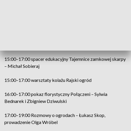
Warszawy i jej poddani
13:30–14:30 pokaz florystyczny Połączeni – Sylwia
Bednarek i Zbigniew Dziwulski
15:00–15:45 pokaz ogrodniczy Balkonowy ogród – Daria
Szarejko-Worobiej
15:00–17:00 spacer edukacyjny Tajemnice zamkowej skarpy
– Michał Sobieraj
15:00–17:00 warsztaty kolażu Rajski ogród
16:00–17:00 pokaz florystyczny Połączeni – Sylwia
Bednarek i Zbigniew Dziwulski
17:00–19:00 Rozmowy o ogrodach – Łukasz Skop,
prowadzenie Olga Wróbel