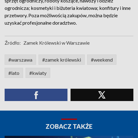
sprzęt ogrodniczy, roboty koszące, nawozy i odzież
ogrodnicza; kosmetyki i biżuteria kwiatowa; konfitury i inne
przetwory. Poza możliwością zakupów, można będzie
uzyskać profesjonalne doradztwo.
Źródło:
Zamek Królewski w Warszawie
#warszawa
#zamek królewski
#weekend
#lato
#kwiaty
ZOBACZ TAKŻE