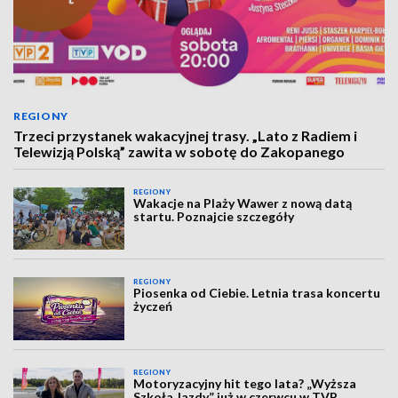
REGIONY
Trzeci przystanek wakacyjnej trasy. „Lato z Radiem i
Telewizją Polską” zawita w sobotę do Zakopanego
REGIONY
Wakacje na Plaży Wawer z nową datą
startu. Poznajcie szczegóły
REGIONY
Piosenka od Ciebie. Letnia trasa koncertu
życzeń
REGIONY
Motoryzacyjny hit tego lata? „Wyższa
Szkoła Jazdy” już w czerwcu w TVP