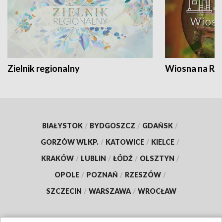
Zielnik regionalny
Wiosna na RO
BIAŁYSTOK
/
BYDGOSZCZ
/
GDAŃSK
/
GORZÓW WLKP.
/
KATOWICE
/
KIELCE
/
KRAKÓW
/
LUBLIN
/
ŁÓDŹ
/
OLSZTYN
/
OPOLE
/
POZNAŃ
/
RZESZÓW
/
SZCZECIN
/
WARSZAWA
/
WROCŁAW