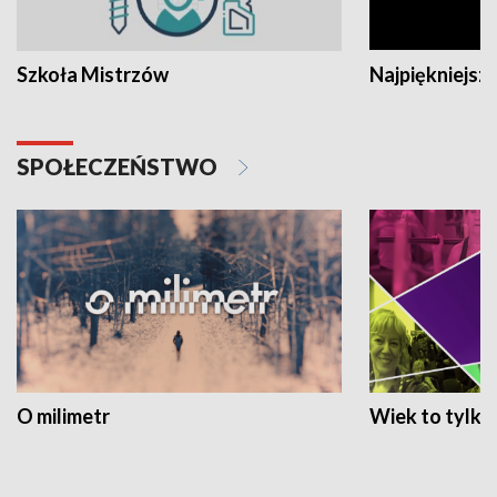
Szkoła Mistrzów
Najpiękniejsze
SPOŁECZEŃSTWO
O milimetr
Wiek to tylko 