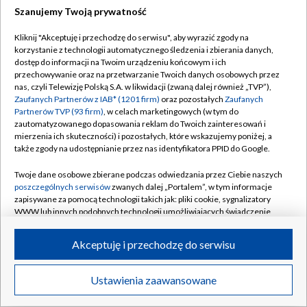
Szanujemy Twoją prywatność
Dołącz do nas:
Kliknij "Akceptuję i przechodzę do serwisu", aby wyrazić zgody na
korzystanie z technologii automatycznego śledzenia i zbierania danych,
TVP
dostęp do informacji na Twoim urządzeniu końcowym i ich
Abonament TVP
przechowywanie oraz na przetwarzanie Twoich danych osobowych przez
Regulamin TVP
nas, czyli Telewizję Polską S.A. w likwidacji (zwaną dalej również „TVP”),
Emisja w TVP
Zaufanych Partnerów z IAB* (1201 firm)
oraz pozostałych
Zaufanych
Polityka prywatności
Partnerów TVP (93 firm)
, w celach marketingowych (w tym do
Centrum informacji TVP
Moje zgody
zautomatyzowanego dopasowania reklam do Twoich zainteresowań i
mierzenia ich skuteczności) i pozostałych, które wskazujemy poniżej, a
Naziemna Telewizja Cyfrowa
Pomoc
także zgody na udostępnianie przez nas identyfikatora PPID do Google.
Sklep TVP
Biuro reklamy
Twoje dane osobowe zbierane podczas odwiedzania przez Ciebie naszych
Rada Programowa
poszczególnych serwisów
zwanych dalej „Portalem”, w tym informacje
Kontakt
zapisywane za pomocą technologii takich jak: pliki cookie, sygnalizatory
System NOS
WWW lub innych podobnych technologii umożliwiających świadczenie
dopasowanych i bezpiecznych usług, personalizację treści oraz reklam,
Informacje o nadawcy
Kanały
udostępnianie funkcji mediów społecznościowych oraz analizowanie
Akceptuję i przechodzę do serwisu
ruchu w Internecie.
Program dla prasy
©2026 Telewizja Polska S.A. w likwidacji
Biuro Reklamy
Twoje dane osobowe zbierane podczas odwiedzania przez Ciebie
Ustawienia zaawansowane
poszczególnych serwisów
na Portalu, takie jak adresy IP, identyfikatory
Ogłoszenie przetargowe
Twoich urządzeń końcowych i identyfikatory plików cookie, informacje o