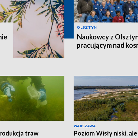
OLSZTYN
nie
Naukowcy z Olsztyn
pracującym nad kos
WARSZAWA
rodukcja traw
Poziom Wisły niski, ale