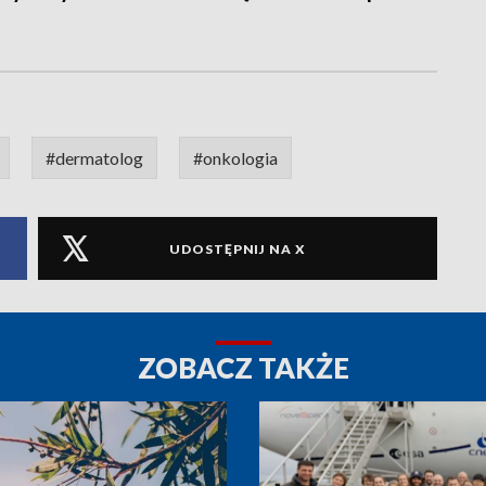
#dermatolog
#onkologia
UDOSTĘPNIJ NA X
ZOBACZ TAKŻE