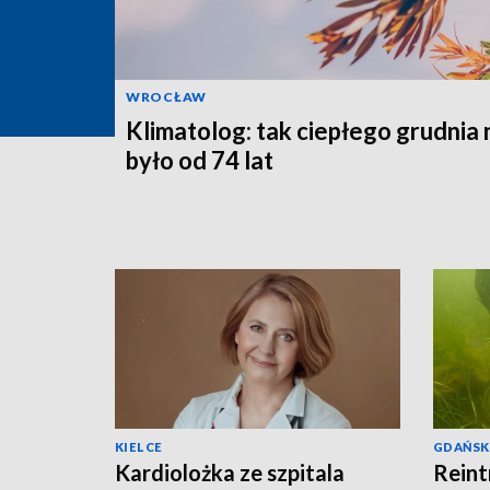
WROCŁAW
Klimatolog: tak ciepłego grudnia 
było od 74 lat
KIELCE
GDAŃSK
Kardiolożka ze szpitala
Reint