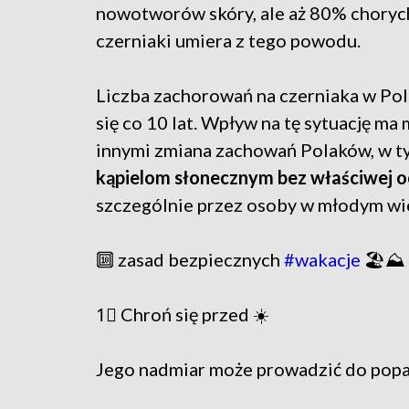
nowotworów skóry, ale aż 80% choryc
czerniaki umiera z tego powodu.
Liczba zachorowań na czerniaka w Po
się co 10 lat. Wpływ na tę sytuację ma
innymi zmiana zachowań Polaków, w 
kąpielom słonecznym bez właściwej oc
szczególnie przez osoby w młodym wi
🔟 zasad bezpiecznych
#wakacje
🏖️⛰️
1⃣ Chroń się przed ☀️
Jego nadmiar może prowadzić do popa