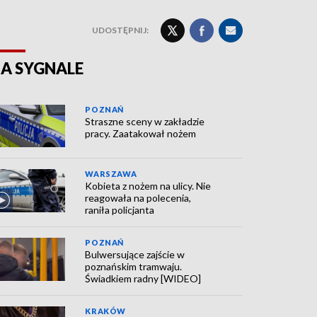
UDOSTĘPNIJ:
A SYGNALE
POZNAŃ
Straszne sceny w zakładzie
pracy. Zaatakował nożem
WARSZAWA
Kobieta z nożem na ulicy. Nie
reagowała na polecenia,
raniła policjanta
POZNAŃ
Bulwersujące zajście w
poznańskim tramwaju.
Świadkiem radny [WIDEO]
KRAKÓW