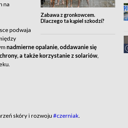
h na
Zabawa z gronkowcem.
Dlaczego ta kąpiel szkodzi?
lsce podwaja
 między
tym
nadmierne opalanie, oddawanie się
hrony, a także korzystanie z solariów
,
eku.
rzeń skóry i rozwoju
#czerniak
.