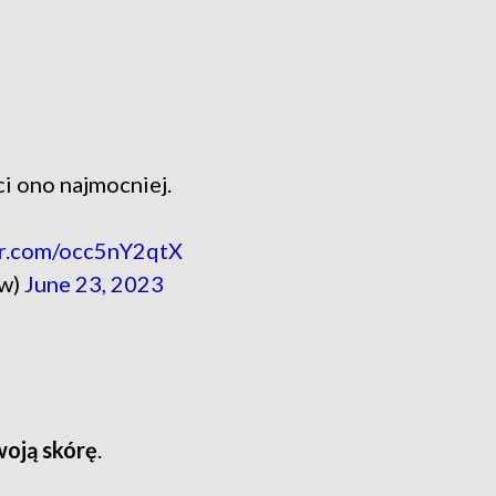
ci ono najmocniej.
er.com/occ5nY2qtX
ow)
June 23, 2023
woją skórę
.