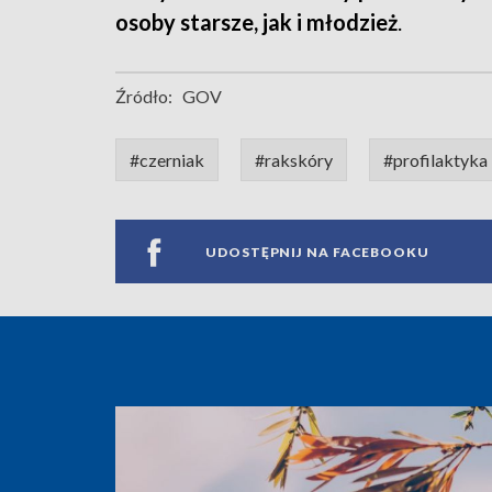
osoby starsze, jak i młodzież
.
Źródło:
GOV
#czerniak
#rakskóry
#profilaktyka
UDOSTĘPNIJ NA FACEBOOKU