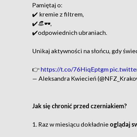
Pamiętaj o:
✔️ kremie z filtrem,
✔️👒🕶️,
✔️odpowiednich ubraniach.
Unikaj aktywności na słońcu, gdy świe
👉
https://t.co/76HiqEptgm
pic.twitt
— Aleksandra Kwiecień (@NFZ_Krak
Jak się chronić przed czerniakiem?
1. Raz w miesiącu dokładnie
oglądaj s