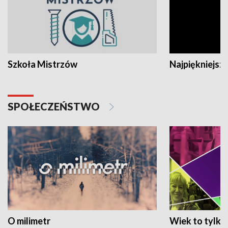
Szkoła Mistrzów
Najpiękniejsze
SPOŁECZEŃSTWO
O milimetr
Wiek to tylko 