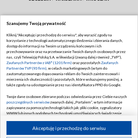
Szanujemy Twoją prywatność
Dołącz do nas:
Kliknij "Akceptuję i przechodzę do serwisu", aby wyrazić zgody na
korzystanie z technologii automatycznego śledzenia i zbierania danych,
TVP
dostęp do informacji na Twoim urządzeniu końcowym i ich
Abonament TVP
przechowywanie oraz na przetwarzanie Twoich danych osobowych przez
Regulamin TVP
nas, czyli Telewizję Polską S.A. w likwidacji (zwaną dalej również „TVP”),
Emisja w TVP
Zaufanych Partnerów z IAB* (1201 firm)
oraz pozostałych
Zaufanych
Polityka prywatności
Partnerów TVP (93 firm)
, w celach marketingowych (w tym do
Centrum informacji TVP
Moje zgody
zautomatyzowanego dopasowania reklam do Twoich zainteresowań i
mierzenia ich skuteczności) i pozostałych, które wskazujemy poniżej, a
Naziemna Telewizja Cyfrowa
Pomoc
także zgody na udostępnianie przez nas identyfikatora PPID do Google.
Sklep TVP
Biuro reklamy
Twoje dane osobowe zbierane podczas odwiedzania przez Ciebie naszych
Rada Programowa
poszczególnych serwisów
zwanych dalej „Portalem”, w tym informacje
Kontakt
zapisywane za pomocą technologii takich jak: pliki cookie, sygnalizatory
System NOS
WWW lub innych podobnych technologii umożliwiających świadczenie
dopasowanych i bezpiecznych usług, personalizację treści oraz reklam,
Informacje o nadawcy
Kanały
udostępnianie funkcji mediów społecznościowych oraz analizowanie
Akceptuję i przechodzę do serwisu
ruchu w Internecie.
Program dla prasy
©2026 Telewizja Polska S.A. w likwidacji