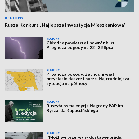
REGIONY
Rusza Konkurs „Najlepsza Inwestycja Mieszkaniowa”
REGIONY
Chłodne powietrze i powrót burz.
Prognoza pogody na 22 i 23 lipca
REGIONY
Prognoza pogody: Zachodni wiatr
przyniesie deszcz i burze. Najtrudniejsza
sytuacja na północy
REGIONY
Ruszyła ósma edycja Nagrody PAP im.
Ryszarda Kapuścińskiego
REGIONY
''Możliwe przerwy w dostawie prądu.