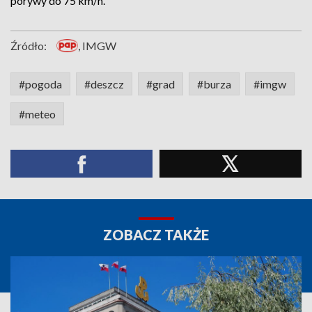
porywy do 75 km/h.
Źródło:
, IMGW
#pogoda
#deszcz
#grad
#burza
#imgw
#meteo
ZOBACZ TAKŻE