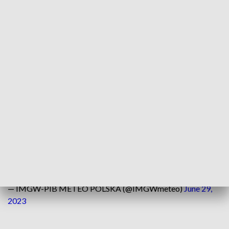
miejscami burze. Możliwy grad. Strefa zjawisk będzie
przemieszczała się z zachodu do centrum kraju. W czasie
burz prognozowane sumy opadu do 25 mm. Temperatura
maksymalna od 22°C na Pomorzu do 28°C w centrum kraju i
na południu, na wybrzeżu około 20°C, w dolinach karpackich
i kotlinach sudeckich od 22 do 25°C. Wiatr słaby i
umiarkowany, z kierunków zachodnich. W czasie burz
porywy do 75 km/h.
🌦️Najbliższe dni przyniosą zmienną pogodę. Okresy
słoneczne będą przeplatały się z przelotnym deszczem i
burzami. Ciepło, zdecydowanie ponad 20°C, nieco chłodniej
nad morzem i w dolinach górskich.
➡️
https://t.co/Pw5UfyaY4q
#IMGWmeteo
pic.twitter.com/bYvqEMxjJj
— IMGW-PIB METEO POLSKA (@IMGWmeteo)
June 29,
2023