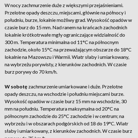
W nocy zachmurzenie duże z większymi przejaśnieniami.
Przelotne opady deszczu, miejscami, głównie na północy i
południu, burze, lokalnie możliwy grad. Wysokość opadów w
czasie burz do 15 mm. Nad ranem na krańcach zachodnich
lokalnie krótkotrwałe mgły ograniczające widzialność do
300 m. Temperatura minimalna od 11°C na północnym
zachodzie, około 15°C na przeważającym obszarze do 18°C
lokalnie na Mazowszu i Warmii. Wiatr słaby i umiarkowany,
na wybrzeżu porywisty, z kierunków zachodnich. W czasie
burz porywy do 70 km/h.
W sobotę
zachmurzenie umiarkowane i duże. Przelotne
opady deszczu, na wschodzie i południu miejscami burze.
Wysokość opadów w czasie burz 15 mm na wschodzie, 30
mm na południu. Temperatura maksymalna od 20°C na
północnym zachodzie do 25°C zachodzie i w centrum; na
wybrzeżu i w obszarach podgórskich od 18 do 19°C. Wiatr
słaby i umiarkowany, z kierunków zachodnich. W czasie burz