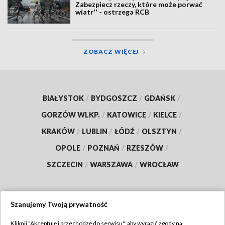
Zabezpiecz rzeczy, które może porwać
wiatr'' - ostrzega RCB
ZOBACZ WIĘCEJ
BIAŁYSTOK
/
BYDGOSZCZ
/
GDAŃSK
/
GORZÓW WLKP.
/
KATOWICE
/
KIELCE
/
KRAKÓW
/
LUBLIN
/
ŁÓDŹ
/
OLSZTYN
/
OPOLE
/
POZNAŃ
/
RZESZÓW
/
SZCZECIN
/
WARSZAWA
/
WROCŁAW
Szanujemy Twoją prywatność
Dołącz do nas:
Kliknij "Akceptuję i przechodzę do serwisu", aby wyrazić zgody na