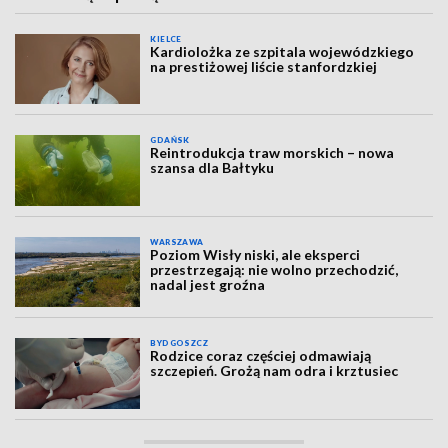
KIELCE
Kardiolożka ze szpitala wojewódzkiego
na prestiżowej liście stanfordzkiej
GDAŃSK
Reintrodukcja traw morskich – nowa
szansa dla Bałtyku
WARSZAWA
Poziom Wisły niski, ale eksperci
przestrzegają: nie wolno przechodzić,
nadal jest groźna
BYDGOSZCZ
Rodzice coraz częściej odmawiają
szczepień. Grożą nam odra i krztusiec