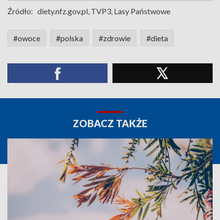
Źródło:
diety.nfz.gov.pl, TVP3, Lasy Państwowe
#owoce
#polska
#zdrowie
#dieta
ZOBACZ TAKŻE