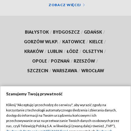
ZOBACZ WIĘCEJ
BIAŁYSTOK
/
BYDGOSZCZ
/
GDAŃSK
/
GORZÓW WLKP.
/
KATOWICE
/
KIELCE
/
KRAKÓW
/
LUBLIN
/
ŁÓDŹ
/
OLSZTYN
/
OPOLE
/
POZNAŃ
/
RZESZÓW
/
SZCZECIN
/
WARSZAWA
/
WROCŁAW
Szanujemy Twoją prywatność
Dołącz do nas:
Kliknij "Akceptuję i przechodzę do serwisu", aby wyrazić zgody na
korzystanie z technologii automatycznego śledzenia i zbierania danych,
TVP
dostęp do informacji na Twoim urządzeniu końcowym i ich
Abonament TVP
przechowywanie oraz na przetwarzanie Twoich danych osobowych przez
Regulamin TVP
nas, czyli Telewizję Polską S.A. w likwidacji (zwaną dalej również „TVP”),
Emisja w TVP