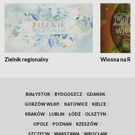
Zielnik regionalny
Wiosna na RO
BIAŁYSTOK
/
BYDGOSZCZ
/
GDAŃSK
/
GORZÓW WLKP.
/
KATOWICE
/
KIELCE
/
KRAKÓW
/
LUBLIN
/
ŁÓDŹ
/
OLSZTYN
/
OPOLE
/
POZNAŃ
/
RZESZÓW
/
SZCZECIN
/
WARSZAWA
/
WROCŁAW