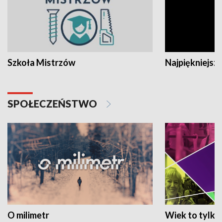
Szkoła Mistrzów
Najpiękniejsze
SPOŁECZEŃSTWO
O milimetr
Wiek to tylko 