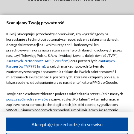
Szanujemy Twoją prywatność
Dołącz do nas:
Kliknij "Akceptuję i przechodzę do serwisu", aby wyrazić zgody na
korzystanie z technologii automatycznego śledzenia i zbierania danych,
TVP
dostęp do informacji na Twoim urządzeniu końcowym i ich
Abonament TVP
przechowywanie oraz na przetwarzanie Twoich danych osobowych przez
Regulamin TVP
nas, czyli Telewizję Polską S.A. w likwidacji (zwaną dalej również „TVP”),
Emisja w TVP
Zaufanych Partnerów z IAB* (1201 firm)
oraz pozostałych
Zaufanych
Polityka prywatności
Partnerów TVP (93 firm)
, w celach marketingowych (w tym do
Centrum informacji TVP
Moje zgody
zautomatyzowanego dopasowania reklam do Twoich zainteresowań i
mierzenia ich skuteczności) i pozostałych, które wskazujemy poniżej, a
Naziemna Telewizja Cyfrowa
Pomoc
także zgody na udostępnianie przez nas identyfikatora PPID do Google.
Sklep TVP
Biuro reklamy
Twoje dane osobowe zbierane podczas odwiedzania przez Ciebie naszych
Rada Programowa
poszczególnych serwisów
zwanych dalej „Portalem”, w tym informacje
Kontakt
zapisywane za pomocą technologii takich jak: pliki cookie, sygnalizatory
System NOS
WWW lub innych podobnych technologii umożliwiających świadczenie
dopasowanych i bezpiecznych usług, personalizację treści oraz reklam,
Informacje o nadawcy
Kanały
udostępnianie funkcji mediów społecznościowych oraz analizowanie
Akceptuję i przechodzę do serwisu
ruchu w Internecie.
Program dla prasy
©2026 Telewizja Polska S.A. w likwidacji