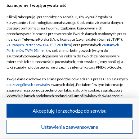
Szanujemy Twoją prywatność
Dołącz do nas:
Kliknij "Akceptuję i przechodzę do serwisu", aby wyrazić zgody na
korzystanie z technologii automatycznego śledzenia i zbierania danych,
TVP
dostęp do informacji na Twoim urządzeniu końcowym i ich
Abonament TVP
przechowywanie oraz na przetwarzanie Twoich danych osobowych przez
Regulamin TVP
nas, czyli Telewizję Polską S.A. w likwidacji (zwaną dalej również „TVP”),
Emisja w TVP
Zaufanych Partnerów z IAB* (1201 firm)
oraz pozostałych
Zaufanych
Polityka prywatności
Partnerów TVP (93 firm)
, w celach marketingowych (w tym do
Centrum informacji TVP
Moje zgody
zautomatyzowanego dopasowania reklam do Twoich zainteresowań i
mierzenia ich skuteczności) i pozostałych, które wskazujemy poniżej, a
Naziemna Telewizja Cyfrowa
Pomoc
także zgody na udostępnianie przez nas identyfikatora PPID do Google.
Sklep TVP
Biuro reklamy
Twoje dane osobowe zbierane podczas odwiedzania przez Ciebie naszych
Rada Programowa
poszczególnych serwisów
zwanych dalej „Portalem”, w tym informacje
Kontakt
zapisywane za pomocą technologii takich jak: pliki cookie, sygnalizatory
System NOS
WWW lub innych podobnych technologii umożliwiających świadczenie
dopasowanych i bezpiecznych usług, personalizację treści oraz reklam,
Informacje o nadawcy
Kanały
udostępnianie funkcji mediów społecznościowych oraz analizowanie
Akceptuję i przechodzę do serwisu
ruchu w Internecie.
Program dla prasy
©2026 Telewizja Polska S.A. w likwidacji
Biuro Reklamy
Twoje dane osobowe zbierane podczas odwiedzania przez Ciebie
Ustawienia zaawansowane
poszczególnych serwisów
na Portalu, takie jak adresy IP, identyfikatory
Ogłoszenie przetargowe
Twoich urządzeń końcowych i identyfikatory plików cookie, informacje o