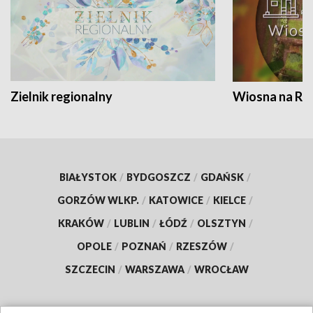
Zielnik regionalny
Wiosna na RO
BIAŁYSTOK
/
BYDGOSZCZ
/
GDAŃSK
/
GORZÓW WLKP.
/
KATOWICE
/
KIELCE
/
KRAKÓW
/
LUBLIN
/
ŁÓDŹ
/
OLSZTYN
/
OPOLE
/
POZNAŃ
/
RZESZÓW
/
SZCZECIN
/
WARSZAWA
/
WROCŁAW