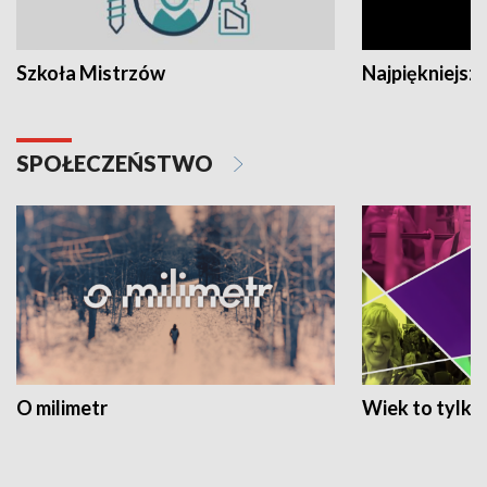
Szkoła Mistrzów
Najpiękniejsze
SPOŁECZEŃSTWO
O milimetr
Wiek to tylko 