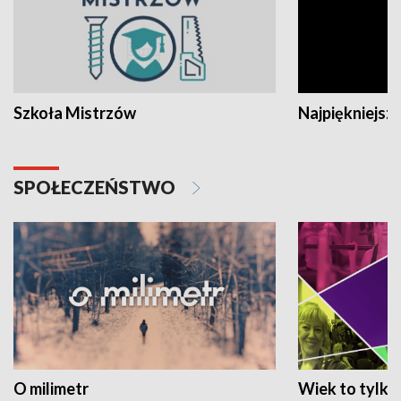
Szkoła Mistrzów
Najpiękniejsze
SPOŁECZEŃSTWO
O milimetr
Wiek to tylko 