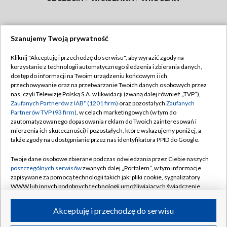
Szanujemy Twoją prywatność
Dołącz do nas:
Kliknij "Akceptuję i przechodzę do serwisu", aby wyrazić zgody na
korzystanie z technologii automatycznego śledzenia i zbierania danych,
TVP
dostęp do informacji na Twoim urządzeniu końcowym i ich
Abonament TVP
przechowywanie oraz na przetwarzanie Twoich danych osobowych przez
Regulamin TVP
nas, czyli Telewizję Polską S.A. w likwidacji (zwaną dalej również „TVP”),
Emisja w TVP
Zaufanych Partnerów z IAB* (1201 firm)
oraz pozostałych
Zaufanych
Polityka prywatności
Partnerów TVP (93 firm)
, w celach marketingowych (w tym do
Centrum informacji TVP
Moje zgody
zautomatyzowanego dopasowania reklam do Twoich zainteresowań i
mierzenia ich skuteczności) i pozostałych, które wskazujemy poniżej, a
Naziemna Telewizja Cyfrowa
Pomoc
także zgody na udostępnianie przez nas identyfikatora PPID do Google.
Sklep TVP
Biuro reklamy
Twoje dane osobowe zbierane podczas odwiedzania przez Ciebie naszych
Rada Programowa
poszczególnych serwisów
zwanych dalej „Portalem”, w tym informacje
Kontakt
zapisywane za pomocą technologii takich jak: pliki cookie, sygnalizatory
System NOS
WWW lub innych podobnych technologii umożliwiających świadczenie
dopasowanych i bezpiecznych usług, personalizację treści oraz reklam,
Informacje o nadawcy
Kanały
udostępnianie funkcji mediów społecznościowych oraz analizowanie
Akceptuję i przechodzę do serwisu
ruchu w Internecie.
Program dla prasy
©2026 Telewizja Polska S.A. w likwidacji