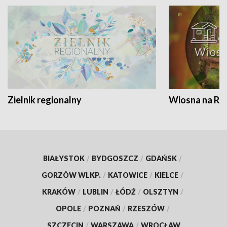
Zielnik regionalny
Wiosna na RO
BIAŁYSTOK
/
BYDGOSZCZ
/
GDAŃSK
/
GORZÓW WLKP.
/
KATOWICE
/
KIELCE
/
KRAKÓW
/
LUBLIN
/
ŁÓDŹ
/
OLSZTYN
/
OPOLE
/
POZNAŃ
/
RZESZÓW
/
SZCZECIN
/
WARSZAWA
/
WROCŁAW