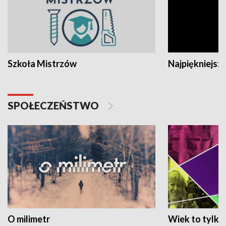
Szkoła Mistrzów
Najpiękniejsze
SPOŁECZEŃSTWO
O milimetr
Wiek to tylko 