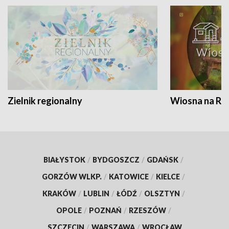
Zielnik regionalny
Wiosna na RO
BIAŁYSTOK
/
BYDGOSZCZ
/
GDAŃSK
/
GORZÓW WLKP.
/
KATOWICE
/
KIELCE
/
KRAKÓW
/
LUBLIN
/
ŁÓDŹ
/
OLSZTYN
/
OPOLE
/
POZNAŃ
/
RZESZÓW
/
SZCZECIN
/
WARSZAWA
/
WROCŁAW