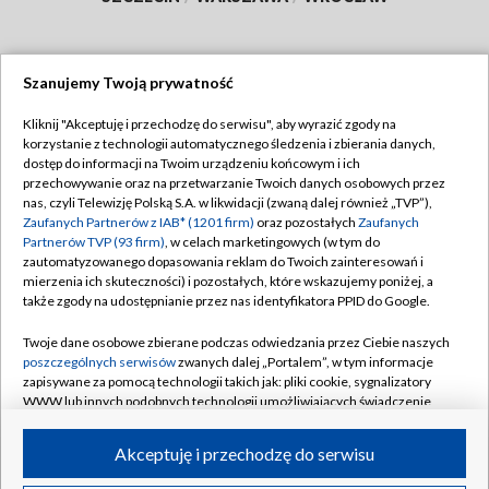
Szanujemy Twoją prywatność
Dołącz do nas:
Kliknij "Akceptuję i przechodzę do serwisu", aby wyrazić zgody na
korzystanie z technologii automatycznego śledzenia i zbierania danych,
TVP
dostęp do informacji na Twoim urządzeniu końcowym i ich
Abonament TVP
przechowywanie oraz na przetwarzanie Twoich danych osobowych przez
Regulamin TVP
nas, czyli Telewizję Polską S.A. w likwidacji (zwaną dalej również „TVP”),
Emisja w TVP
Zaufanych Partnerów z IAB* (1201 firm)
oraz pozostałych
Zaufanych
Polityka prywatności
Partnerów TVP (93 firm)
, w celach marketingowych (w tym do
Centrum informacji TVP
Moje zgody
zautomatyzowanego dopasowania reklam do Twoich zainteresowań i
mierzenia ich skuteczności) i pozostałych, które wskazujemy poniżej, a
Naziemna Telewizja Cyfrowa
Pomoc
także zgody na udostępnianie przez nas identyfikatora PPID do Google.
Sklep TVP
Biuro reklamy
Twoje dane osobowe zbierane podczas odwiedzania przez Ciebie naszych
Rada Programowa
poszczególnych serwisów
zwanych dalej „Portalem”, w tym informacje
Kontakt
zapisywane za pomocą technologii takich jak: pliki cookie, sygnalizatory
System NOS
WWW lub innych podobnych technologii umożliwiających świadczenie
dopasowanych i bezpiecznych usług, personalizację treści oraz reklam,
Informacje o nadawcy
Kanały
udostępnianie funkcji mediów społecznościowych oraz analizowanie
Akceptuję i przechodzę do serwisu
ruchu w Internecie.
Program dla prasy
©2026 Telewizja Polska S.A. w likwidacji