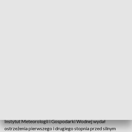
podano na Twitterze.
❗Uwaga Alert RCB❗
W poł.-wsch. Polsce prognozowane intensywne opady
deszczu. SMS-owe ostrzeganie uruchomione w 4 woj.
Uwaga! Dziś i jutro (26/27.07) intensywne opady deszczu.
Możliwe gwałtowne wezbrania rzek. Przygotuj się na
ewentualne podtopienia. Śledź komunikaty pogodowe
pic.twitter.com/hTK2nZNiJf
— Rządowe Centrum Bezpieczeństwa (@RCB_RP)
July 26,
2023
RCB podało też, że ostrzeganie SMS zostało uruchomione
w
czterech województwach: podkarpackim, małopolskim,
lubelskim oraz części woj. świętokrzyskiego
.
Instytut Meteorologii i Gospodarki Wodnej wydał
ostrzeżenia pierwszego i drugiego stopnia przed silnym