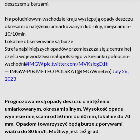
deszczem z burzami.
Na południowym wschodzie kraju występują opady deszczu
okresami o natężeniu umiarkowanym lub silny, miejscami 5-
10/10min
Lokalnie obserwowane są burze
Strefa najsilniejszych opadów przemieszcza się z centralnej
części województwa małopolskiego w kierunku północno-
wschodni
#IMGW
pic.twitter.com/MVKslcgD1t
— IMGW-PIB METEO POLSKA (@IMGWmeteo)
July 26,
2023
Prognozowane są opady deszczu o natężeniu
umiarkowanym, okresami silnym. Wysokość opadu
wyniesie miejscami od 50 mm do 60 mm, lokalnie do 70
mm. Opadom towarzyszyć będą burze z porywami
wiatru do 80 km/h. Możliwy jest też grad
.