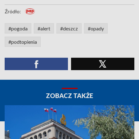
Źródło:
#pogoda
#alert
#deszcz
#opady
#podtopienia
ZOBACZ TAKŻE