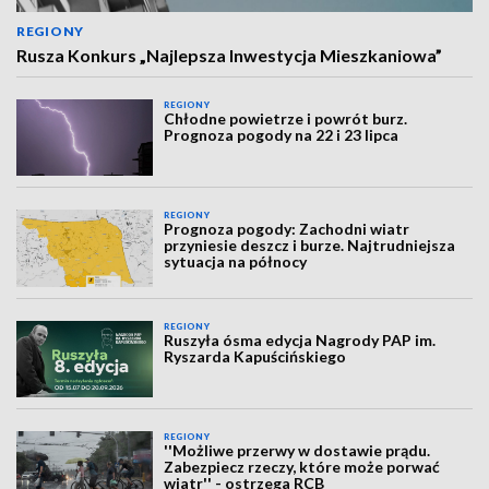
REGIONY
Rusza Konkurs „Najlepsza Inwestycja Mieszkaniowa”
REGIONY
Chłodne powietrze i powrót burz.
Prognoza pogody na 22 i 23 lipca
REGIONY
Prognoza pogody: Zachodni wiatr
przyniesie deszcz i burze. Najtrudniejsza
sytuacja na północy
REGIONY
Ruszyła ósma edycja Nagrody PAP im.
Ryszarda Kapuścińskiego
REGIONY
''Możliwe przerwy w dostawie prądu.
Zabezpiecz rzeczy, które może porwać
wiatr'' - ostrzega RCB