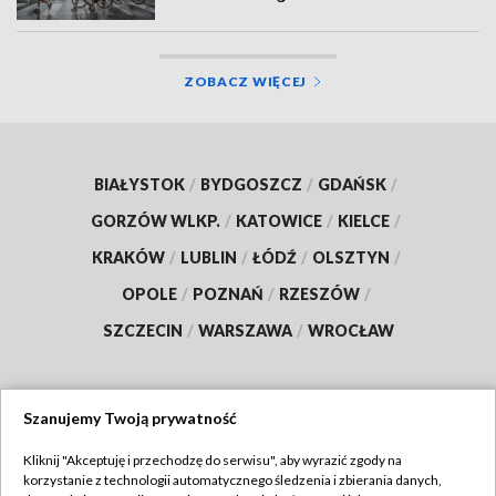
ZOBACZ WIĘCEJ
BIAŁYSTOK
/
BYDGOSZCZ
/
GDAŃSK
/
GORZÓW WLKP.
/
KATOWICE
/
KIELCE
/
KRAKÓW
/
LUBLIN
/
ŁÓDŹ
/
OLSZTYN
/
OPOLE
/
POZNAŃ
/
RZESZÓW
/
SZCZECIN
/
WARSZAWA
/
WROCŁAW
Szanujemy Twoją prywatność
Dołącz do nas:
Kliknij "Akceptuję i przechodzę do serwisu", aby wyrazić zgody na
korzystanie z technologii automatycznego śledzenia i zbierania danych,
TVP