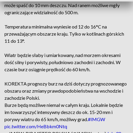
może spaść do 10 mm deszczu. Nad ranem możliwe mgły
ograniczające widzialność do 500 m.
Temperatura minimalna wyniesie od 12 do 16°C na
przeważającym obszarze kraju. Tylko w kotlinach górskich
11 do 13°.
Wiatr będzie słaby i umiarkowany, nad morzem okresami
dość silny i porywisty, południowo zachodni i zachodni. W
czasie burz osiągnie prędkość do 60 km/h.
KOREKTA prognozy burz na dziś dotyczy prognozowanego
obszaru oraz zmiany prawdopodobieństwa na wschodzie i
zachodzie Polski.
Burze będą możliwe niemal w całym kraju. Lokalnie będzie
im towarzyszyć intensywny deszcz do ok. 15-20 mm i
porywy wiatru do 65 km/h, możliwy grad.
#IMGW
pic.twitter.com/HeBbkm0Ntq