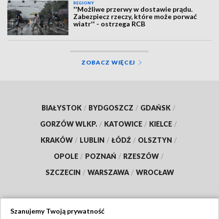
REGIONY
''Możliwe przerwy w dostawie prądu.
Zabezpiecz rzeczy, które może porwać
wiatr'' - ostrzega RCB
ZOBACZ WIĘCEJ
BIAŁYSTOK
/
BYDGOSZCZ
/
GDAŃSK
/
GORZÓW WLKP.
/
KATOWICE
/
KIELCE
/
KRAKÓW
/
LUBLIN
/
ŁÓDŹ
/
OLSZTYN
/
OPOLE
/
POZNAŃ
/
RZESZÓW
/
SZCZECIN
/
WARSZAWA
/
WROCŁAW
Szanujemy Twoją prywatność
Dołącz do nas: