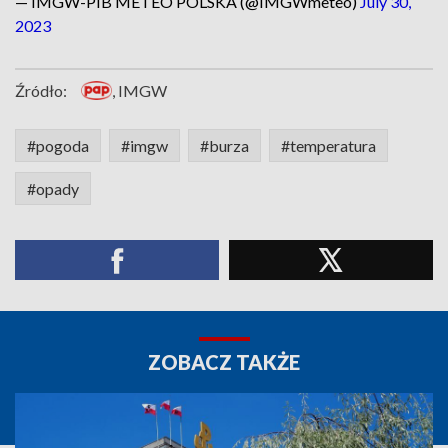
— IMGW-PIB METEO POLSKA (@IMGWmeteo)
July 30,
2023
Źródło:
, IMGW
#pogoda
#imgw
#burza
#temperatura
#opady
ZOBACZ TAKŻE