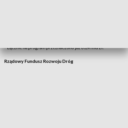
dofinansowanie otrzymały m.in. miejsca, na obszarze których
funkcjonowały zlikwidowane państwowe przedsiębiorstwa
gospodarki rolnej (PGR-y). Dwie ostatnie edycje były
przeznaczone na rozwój stref przemysłowych oraz polskich
uzdrowisk.
- Łącznie na program przeznaczono już 63,4 mld zł.
Rządowy Fundusz Rozwoju Dróg