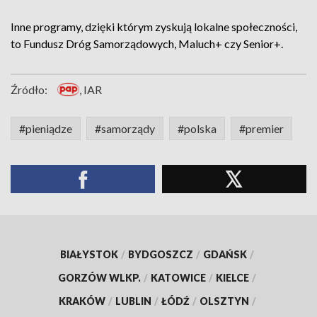
Inne programy, dzięki którym zyskują lokalne społeczności,
to Fundusz Dróg Samorządowych, Maluch+ czy Senior+.
Źródło:
, IAR
#pieniądze
#samorządy
#polska
#premier
BIAŁYSTOK
/
BYDGOSZCZ
/
GDAŃSK
/
GORZÓW WLKP.
/
KATOWICE
/
KIELCE
/
KRAKÓW
/
LUBLIN
/
ŁÓDŹ
/
OLSZTYN
/