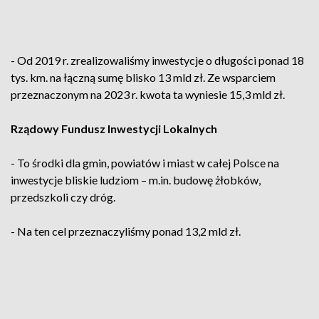
- Od 2019 r. zrealizowaliśmy inwestycje o długości ponad 18
tys. km. na łączną sumę blisko 13 mld zł. Ze wsparciem
przeznaczonym na 2023 r. kwota ta wyniesie 15,3 mld zł.
Rządowy Fundusz Inwestycji Lokalnych
- To środki dla gmin, powiatów i miast w całej Polsce na
inwestycje bliskie ludziom – m.in. budowę żłobków,
przedszkoli czy dróg.
- Na ten cel przeznaczyliśmy ponad 13,2 mld zł.