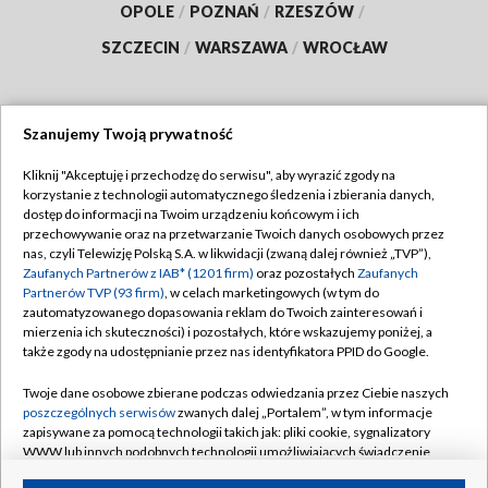
OPOLE
/
POZNAŃ
/
RZESZÓW
/
SZCZECIN
/
WARSZAWA
/
WROCŁAW
Szanujemy Twoją prywatność
Dołącz do nas:
Kliknij "Akceptuję i przechodzę do serwisu", aby wyrazić zgody na
korzystanie z technologii automatycznego śledzenia i zbierania danych,
TVP
dostęp do informacji na Twoim urządzeniu końcowym i ich
Abonament TVP
przechowywanie oraz na przetwarzanie Twoich danych osobowych przez
Regulamin TVP
nas, czyli Telewizję Polską S.A. w likwidacji (zwaną dalej również „TVP”),
Emisja w TVP
Zaufanych Partnerów z IAB* (1201 firm)
Polityka prywatności
oraz pozostałych
Zaufanych
Partnerów TVP (93 firm)
, w celach marketingowych (w tym do
Centrum informacji TVP
Moje zgody
zautomatyzowanego dopasowania reklam do Twoich zainteresowań i
mierzenia ich skuteczności) i pozostałych, które wskazujemy poniżej, a
Naziemna Telewizja Cyfrowa
Pomoc
także zgody na udostępnianie przez nas identyfikatora PPID do Google.
Sklep TVP
Biuro reklamy
Twoje dane osobowe zbierane podczas odwiedzania przez Ciebie naszych
Rada Programowa
poszczególnych serwisów
zwanych dalej „Portalem”, w tym informacje
Kontakt
zapisywane za pomocą technologii takich jak: pliki cookie, sygnalizatory
System NOS
WWW lub innych podobnych technologii umożliwiających świadczenie
dopasowanych i bezpiecznych usług, personalizację treści oraz reklam,
Informacje o nadawcy
Kanały