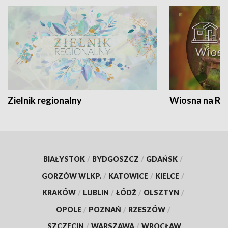
Zielnik regionalny
Wiosna na RO
BIAŁYSTOK
/
BYDGOSZCZ
/
GDAŃSK
/
GORZÓW WLKP.
/
KATOWICE
/
KIELCE
/
KRAKÓW
/
LUBLIN
/
ŁÓDŹ
/
OLSZTYN
/
OPOLE
/
POZNAŃ
/
RZESZÓW
/
SZCZECIN
/
WARSZAWA
/
WROCŁAW