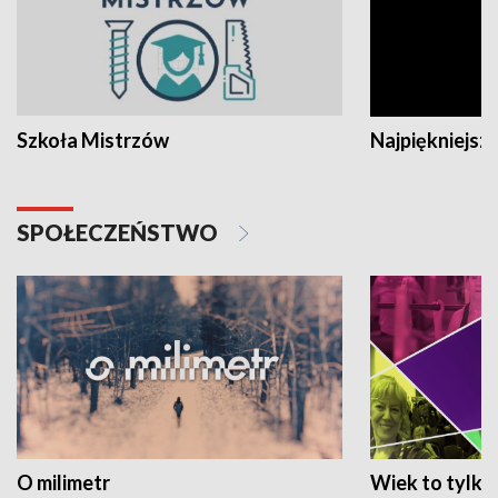
Szkoła Mistrzów
Najpiękniejsze
SPOŁECZEŃSTWO
O milimetr
Wiek to tylko 