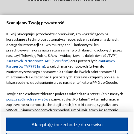
Szanujemy Twoją prywatność
Dołącz do nas:
Kliknij "Akceptuję i przechodzę do serwisu", aby wyrazić zgody na
korzystanie z technologii automatycznego śledzenia i zbierania danych,
TVP
dostęp do informacji na Twoim urządzeniu końcowym i ich
Abonament TVP
przechowywanie oraz na przetwarzanie Twoich danych osobowych przez
Regulamin TVP
nas, czyli Telewizję Polską S.A. w likwidacji (zwaną dalej również „TVP”),
Emisja w TVP
Zaufanych Partnerów z IAB* (1201 firm)
oraz pozostałych
Zaufanych
Polityka prywatności
Partnerów TVP (93 firm)
, w celach marketingowych (w tym do
Centrum informacji TVP
Moje zgody
zautomatyzowanego dopasowania reklam do Twoich zainteresowań i
mierzenia ich skuteczności) i pozostałych, które wskazujemy poniżej, a
Naziemna Telewizja Cyfrowa
Pomoc
także zgody na udostępnianie przez nas identyfikatora PPID do Google.
Sklep TVP
Biuro reklamy
Twoje dane osobowe zbierane podczas odwiedzania przez Ciebie naszych
Rada Programowa
poszczególnych serwisów
zwanych dalej „Portalem”, w tym informacje
Kontakt
zapisywane za pomocą technologii takich jak: pliki cookie, sygnalizatory
System NOS
WWW lub innych podobnych technologii umożliwiających świadczenie
dopasowanych i bezpiecznych usług, personalizację treści oraz reklam,
Informacje o nadawcy
Kanały
udostępnianie funkcji mediów społecznościowych oraz analizowanie
Akceptuję i przechodzę do serwisu
ruchu w Internecie.
Program dla prasy
©2026 Telewizja Polska S.A. w likwidacji