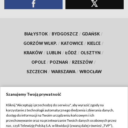
BIAŁYSTOK
/
BYDGOSZCZ
/
GDAŃSK
/
GORZÓW WLKP.
/
KATOWICE
/
KIELCE
/
KRAKÓW
/
LUBLIN
/
ŁÓDŹ
/
OLSZTYN
/
OPOLE
/
POZNAŃ
/
RZESZÓW
/
SZCZECIN
/
WARSZAWA
/
WROCŁAW
Szanujemy Twoją prywatność
Dołącz do nas:
Kliknij "Akceptuję i przechodzę do serwisu", aby wyrazić zgody na
korzystanie z technologii automatycznego śledzenia i zbierania danych,
TVP
dostęp do informacji na Twoim urządzeniu końcowym i ich
Abonament TVP
przechowywanie oraz na przetwarzanie Twoich danych osobowych przez
Regulamin TVP
nas, czyli Telewizję Polską S.A. w likwidacji (zwaną dalej również „TVP”),