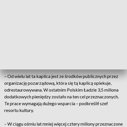
realizujemy rządowy program odbudowy zabytków i w
ramach tego programu kolejna transza środków publicznych
została przeznaczona na renowację wspaniałej kaplicy
Karola Scheiblera w Łodzi – podkreślił Piotr Gliński.
Zaznaczył, że „jest to
zabytek unikalny chyba w skali
światowej,
bo rzadko kiedy na cmentarzach buduje się
budowle, które z jednej strony są upamiętniające – tak jak ta,
Karola Scheiblera, wielkiego fabrykanta łódzkiego – a
drugiej strony będące przede wszystkim dziełem sztuki”.
– Od wielu lat ta kaplica jest ze środków publicznych przez
organizację pozarządową, która się tą kaplicą opiekuje,
odrestaurowywana. W ostatnim Polskim Ładzie 3,5 miliona
dodatkowych pieniędzy zostało na ten cel przeznaczonych.
Te prace wymagają dużego wsparcia – podkreślił szef
resortu kultury.
– W ciągu ośmiu lat mniej więcej cztery miliony przeznaczone