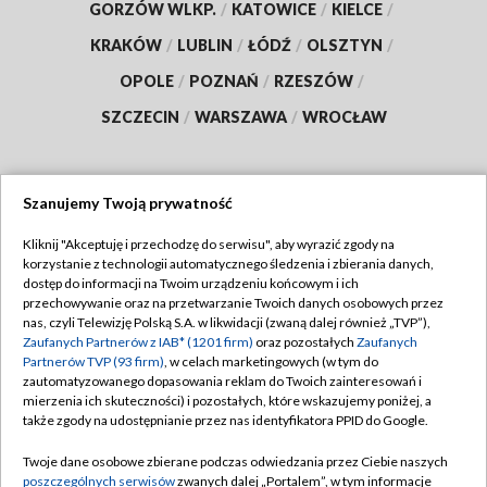
GORZÓW WLKP.
/
KATOWICE
/
KIELCE
/
KRAKÓW
/
LUBLIN
/
ŁÓDŹ
/
OLSZTYN
/
OPOLE
/
POZNAŃ
/
RZESZÓW
/
SZCZECIN
/
WARSZAWA
/
WROCŁAW
Szanujemy Twoją prywatność
Dołącz do nas:
Kliknij "Akceptuję i przechodzę do serwisu", aby wyrazić zgody na
korzystanie z technologii automatycznego śledzenia i zbierania danych,
TVP
dostęp do informacji na Twoim urządzeniu końcowym i ich
Abonament TVP
przechowywanie oraz na przetwarzanie Twoich danych osobowych przez
Regulamin TVP
nas, czyli Telewizję Polską S.A. w likwidacji (zwaną dalej również „TVP”),
Emisja w TVP
Polityka prywatności
Zaufanych Partnerów z IAB* (1201 firm)
oraz pozostałych
Zaufanych
Partnerów TVP (93 firm)
, w celach marketingowych (w tym do
Centrum informacji TVP
Moje zgody
zautomatyzowanego dopasowania reklam do Twoich zainteresowań i
mierzenia ich skuteczności) i pozostałych, które wskazujemy poniżej, a
Naziemna Telewizja Cyfrowa
Pomoc
także zgody na udostępnianie przez nas identyfikatora PPID do Google.
Sklep TVP
Biuro reklamy
Twoje dane osobowe zbierane podczas odwiedzania przez Ciebie naszych
Rada Programowa
Kontakt
poszczególnych serwisów
zwanych dalej „Portalem”, w tym informacje