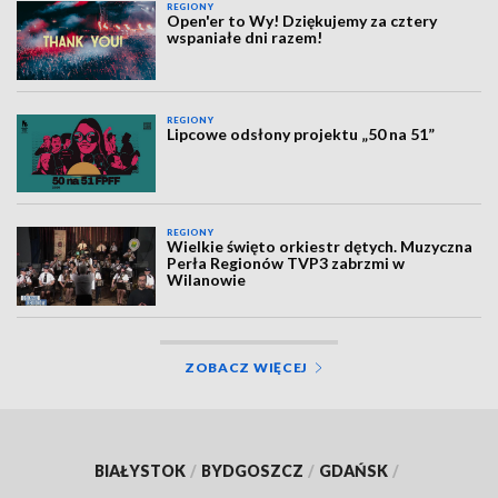
REGIONY
Open'er to Wy! Dziękujemy za cztery
wspaniałe dni razem!
REGIONY
Lipcowe odsłony projektu „50 na 51”
REGIONY
Wielkie święto orkiestr dętych. Muzyczna
Perła Regionów TVP3 zabrzmi w
Wilanowie
ZOBACZ WIĘCEJ
BIAŁYSTOK
/
BYDGOSZCZ
/
GDAŃSK
/