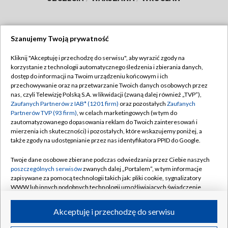
Szanujemy Twoją prywatność
Dołącz do nas:
Kliknij "Akceptuję i przechodzę do serwisu", aby wyrazić zgody na
korzystanie z technologii automatycznego śledzenia i zbierania danych,
TVP
dostęp do informacji na Twoim urządzeniu końcowym i ich
Abonament TVP
przechowywanie oraz na przetwarzanie Twoich danych osobowych przez
Regulamin TVP
nas, czyli Telewizję Polską S.A. w likwidacji (zwaną dalej również „TVP”),
Emisja w TVP
Zaufanych Partnerów z IAB* (1201 firm)
oraz pozostałych
Zaufanych
Polityka prywatności
Partnerów TVP (93 firm)
, w celach marketingowych (w tym do
Centrum informacji TVP
Moje zgody
zautomatyzowanego dopasowania reklam do Twoich zainteresowań i
mierzenia ich skuteczności) i pozostałych, które wskazujemy poniżej, a
Naziemna Telewizja Cyfrowa
Pomoc
także zgody na udostępnianie przez nas identyfikatora PPID do Google.
Sklep TVP
Biuro reklamy
Twoje dane osobowe zbierane podczas odwiedzania przez Ciebie naszych
Rada Programowa
poszczególnych serwisów
zwanych dalej „Portalem”, w tym informacje
Kontakt
zapisywane za pomocą technologii takich jak: pliki cookie, sygnalizatory
System NOS
WWW lub innych podobnych technologii umożliwiających świadczenie
dopasowanych i bezpiecznych usług, personalizację treści oraz reklam,
Informacje o nadawcy
Kanały
udostępnianie funkcji mediów społecznościowych oraz analizowanie
Akceptuję i przechodzę do serwisu
ruchu w Internecie.
Program dla prasy
©2026 Telewizja Polska S.A. w likwidacji