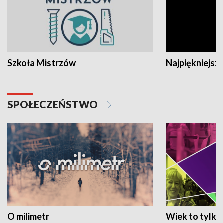
Szkoła Mistrzów
Najpiękniejsze
SPOŁECZEŃSTWO
O milimetr
Wiek to tylko 