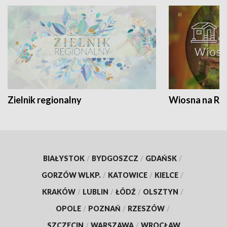
Zielnik regionalny
Wiosna na RO
BIAŁYSTOK
/
BYDGOSZCZ
/
GDAŃSK
/
GORZÓW WLKP.
/
KATOWICE
/
KIELCE
/
KRAKÓW
/
LUBLIN
/
ŁÓDŹ
/
OLSZTYN
/
OPOLE
/
POZNAŃ
/
RZESZÓW
/
SZCZECIN
/
WARSZAWA
/
WROCŁAW